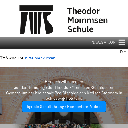
Zum
Inhalt
springen
NAVIGATION
Die
TMS
wird 150
bitte hier klicken
Herzlich willkommen
auf der Homepage der Theodor-Mommsen-Schule, dem
Gymnasium der Kreisstadt Bad Oldesloe des Kreises Stormarn in
Schleswig-Holstein.
Digitale Schulführung / Kennenlern-Videos