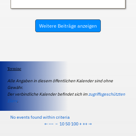
Weitere Beiträge anzeigen
Termine
Alle Angaben in diesem öffentlichen Kalender sind ohne
Gewähr.
Der verbindliche Kalender befindet sich im
zugriffsgeschützten
IServ
.
No events found within criteria
←
−−
−
10
50
100
+
++
→