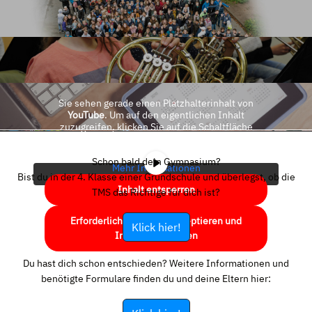
Sie sehen gerade einen Platzhalterinhalt von
YouTube
. Um auf den eigentlichen Inhalt
zuzugreifen, klicken Sie auf die Schaltfläche
unten. Bitte beachten Sie, dass dabei Daten an
Drittanbieter weitergegeben werden.
Schon bald dein Gymnasium?
Mehr Informationen
Bist du in der 4. Klasse einer Grundschule und überlegst, ob die
Inhalt entsperren
TMS das Richtige für dich ist?
Erforderlichen Service akzeptieren und
Klick hier!
Inhalte entsperren
Du hast dich schon entschieden? Weitere Informationen und
benötigte Formulare finden du und deine Eltern hier: