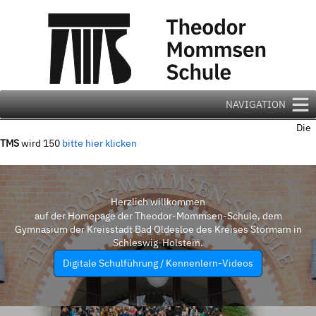
Zum
Inhalt
springen
NAVIGATION
Die
TMS
wird 150
bitte hier klicken
Herzlich willkommen
auf der Homepage der Theodor-Mommsen-Schule, dem
Gymnasium der Kreisstadt Bad Oldesloe des Kreises Stormarn in
Schleswig-Holstein.
Digitale Schulführung / Kennenlern-Videos