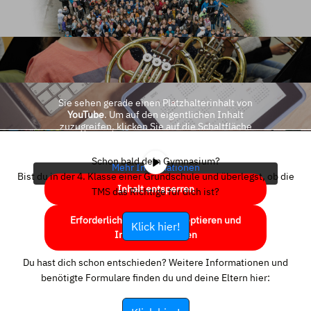
Sie sehen gerade einen Platzhalterinhalt von
YouTube
. Um auf den eigentlichen Inhalt
zuzugreifen, klicken Sie auf die Schaltfläche
unten. Bitte beachten Sie, dass dabei Daten an
Drittanbieter weitergegeben werden.
Schon bald dein Gymnasium?
Mehr Informationen
Bist du in der 4. Klasse einer Grundschule und überlegst, ob die
Inhalt entsperren
TMS das Richtige für dich ist?
Erforderlichen Service akzeptieren und
Klick hier!
Inhalte entsperren
Du hast dich schon entschieden? Weitere Informationen und
benötigte Formulare finden du und deine Eltern hier: