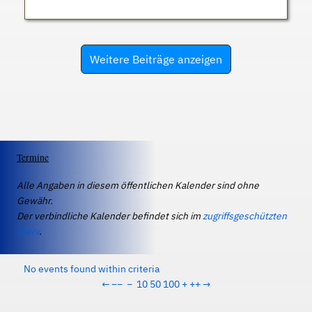
Weitere Beiträge anzeigen
Termine
Alle Angaben in diesem öffentlichen Kalender sind ohne
Gewähr.
Der verbindliche Kalender befindet sich im
zugriffsgeschützten
IServ
.
No events found within criteria
←
−−
−
10
50
100
+
++
→