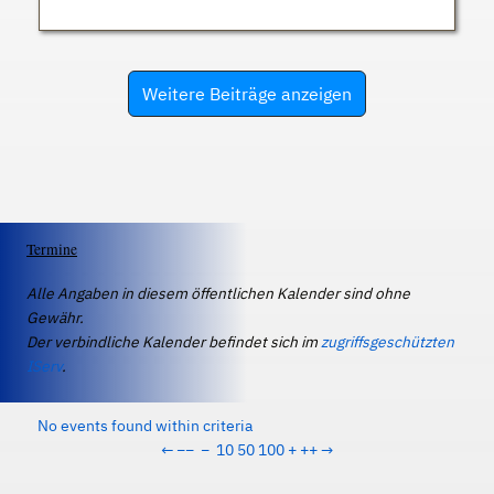
Weitere Beiträge anzeigen
Termine
Alle Angaben in diesem öffentlichen Kalender sind ohne
Gewähr.
Der verbindliche Kalender befindet sich im
zugriffsgeschützten
IServ
.
No events found within criteria
←
−−
−
10
50
100
+
++
→