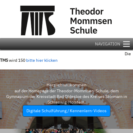
Zum
Inhalt
springen
NAVIGATION
Die
TMS
wird 150
bitte hier klicken
Herzlich willkommen
auf der Homepage der Theodor-Mommsen-Schule, dem
Gymnasium der Kreisstadt Bad Oldesloe des Kreises Stormarn in
Schleswig-Holstein.
Digitale Schulführung / Kennenlern-Videos