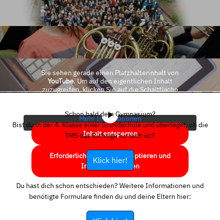
Sie sehen gerade einen Platzhalterinhalt von
YouTube
. Um auf den eigentlichen Inhalt
zuzugreifen, klicken Sie auf die Schaltfläche
unten. Bitte beachten Sie, dass dabei Daten an
Drittanbieter weitergegeben werden.
Schon bald dein Gymnasium?
Mehr Informationen
Bist du in der 4. Klasse einer Grundschule und überlegst, ob die
Inhalt entsperren
TMS das Richtige für dich ist?
Erforderlichen Service akzeptieren und
Klick hier!
Inhalte entsperren
Du hast dich schon entschieden? Weitere Informationen und
benötigte Formulare finden du und deine Eltern hier: