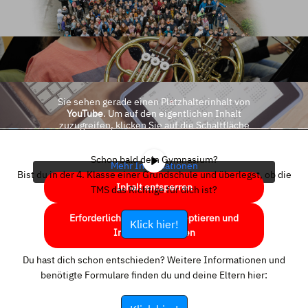
Sie sehen gerade einen Platzhalterinhalt von
YouTube
. Um auf den eigentlichen Inhalt
zuzugreifen, klicken Sie auf die Schaltfläche
unten. Bitte beachten Sie, dass dabei Daten an
Drittanbieter weitergegeben werden.
Schon bald dein Gymnasium?
Mehr Informationen
Bist du in der 4. Klasse einer Grundschule und überlegst, ob die
Inhalt entsperren
TMS das Richtige für dich ist?
Erforderlichen Service akzeptieren und
Klick hier!
Inhalte entsperren
Du hast dich schon entschieden? Weitere Informationen und
benötigte Formulare finden du und deine Eltern hier: