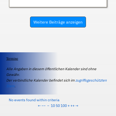
Weitere Beiträge anzeigen
Termine
Alle Angaben in diesem öffentlichen Kalender sind ohne
Gewähr.
Der verbindliche Kalender befindet sich im
zugriffsgeschützten
IServ
.
No events found within criteria
←
−−
−
10
50
100
+
++
→