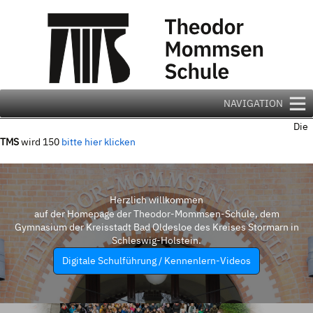
Zum
Inhalt
springen
NAVIGATION
Die
TMS
wird 150
bitte hier klicken
Herzlich willkommen
auf der Homepage der Theodor-Mommsen-Schule, dem
Gymnasium der Kreisstadt Bad Oldesloe des Kreises Stormarn in
Schleswig-Holstein.
Digitale Schulführung / Kennenlern-Videos