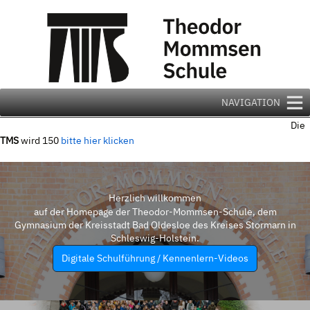
Zum
Inhalt
springen
NAVIGATION
Die
TMS
wird 150
bitte hier klicken
Herzlich willkommen
auf der Homepage der Theodor-Mommsen-Schule, dem
Gymnasium der Kreisstadt Bad Oldesloe des Kreises Stormarn in
Schleswig-Holstein.
Digitale Schulführung / Kennenlern-Videos