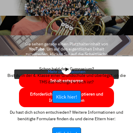
Sie sehen gerade einen Platzhalterinhalt von
YouTube
. Um auf den eigentlichen Inhalt
zuzugreifen, klicken Sie auf die Schaltfläche
unten. Bitte beachten Sie, dass dabei Daten an
Drittanbieter weitergegeben werden.
Schon bald dein Gymnasium?
Mehr Informationen
Bist du in der 4. Klasse einer Grundschule und überlegst, ob die
Inhalt entsperren
TMS das Richtige für dich ist?
Erforderlichen Service akzeptieren und
Klick hier!
Inhalte entsperren
Du hast dich schon entschieden? Weitere Informationen und
benötigte Formulare finden du und deine Eltern hier: