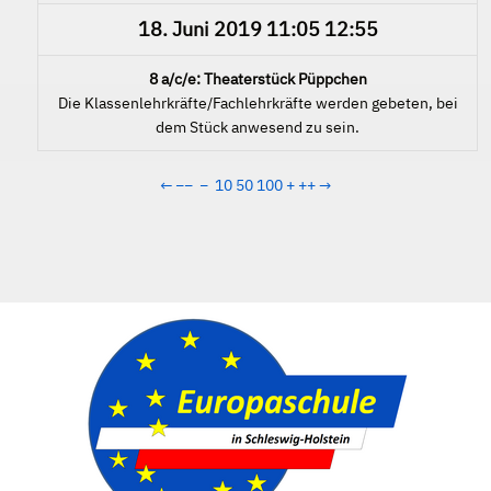
18. Juni 2019
11:05
12:55
8 a/c/e: Theaterstück Püppchen
Die Klassenlehrkräfte/Fachlehrkräfte werden gebeten, bei
dem Stück anwesend zu sein.
←
−−
−
10
50
100
+
++
→