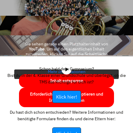
Sie sehen gerade einen Platzhalterinhalt von
YouTube
. Um auf den eigentlichen Inhalt
zuzugreifen, klicken Sie auf die Schaltfläche
unten. Bitte beachten Sie, dass dabei Daten an
Drittanbieter weitergegeben werden.
Schon bald dein Gymnasium?
Mehr Informationen
Bist du in der 4. Klasse einer Grundschule und überlegst, ob die
Inhalt entsperren
TMS das Richtige für dich ist?
Erforderlichen Service akzeptieren und
Klick hier!
Inhalte entsperren
Du hast dich schon entschieden? Weitere Informationen und
benötigte Formulare finden du und deine Eltern hier: