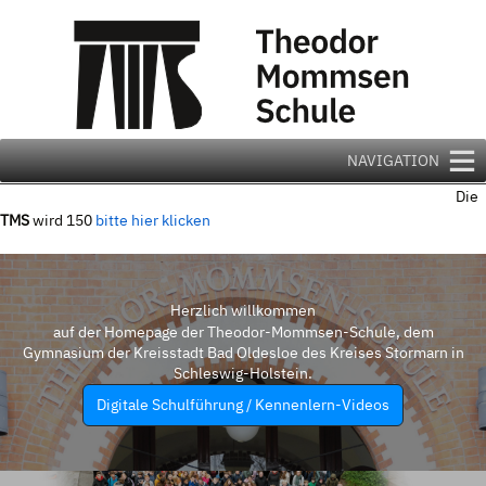
Zum
Inhalt
springen
NAVIGATION
Die
TMS
wird 150
bitte hier klicken
Herzlich willkommen
auf der Homepage der Theodor-Mommsen-Schule, dem
Gymnasium der Kreisstadt Bad Oldesloe des Kreises Stormarn in
Schleswig-Holstein.
Digitale Schulführung / Kennenlern-Videos