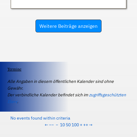
Weitere Beiträge anzeigen
Termine
Alle Angaben in diesem öffentlichen Kalender sind ohne
Gewähr.
Der verbindliche Kalender befindet sich im
zugriffsgeschützten
IServ
.
No events found within criteria
←
−−
−
10
50
100
+
++
→