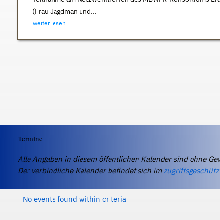
(Frau Jagdman und...
weiter lesen
Termine
Alle Angaben in diesem öffentlichen Kalender sind ohne Ge
Der verbindliche Kalender befindet sich im
zugriffsgeschütz
No events found within criteria