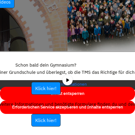
ideos
Sie sehen gerade einen Platzhalterinhalt von
YouTube
. Um auf den
eigentlichen Inhalt zuzugreifen, klicken Sie auf die Schaltfläche unten.
Schon bald dein Gymnasium?
Bitte beachten Sie, dass dabei Daten an Drittanbieter weitergegeben
einer Grundschule und überlegst, ob die TMS das Richtige für dich 
werden.
Mehr Informationen
Klick hier!
Inhalt entsperren
eitere Informationen und benötigte Formulare finden du und dein
Erforderlichen Service akzeptieren und Inhalte entsperren
Klick hier!