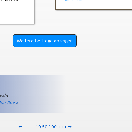
Weitere Beiträge anzeigen
währ.
ten IServ
.
←
−−
−
10
50
100
+
++
→