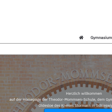
Zum
Inhalt
springen
Gymnasium 
Di
Herzlich willkommen
auf der Homepage der Theodor-Mommsen-Schule, dem Gym
Oldesloe des Kreises Stormarn in Schleswi