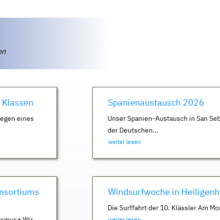
ten
. Klassen
Spanienaustausch 2026
Wegen eines
Unser Spanien-Austausch in San Seb
der Deutschen...
weiter lesen
nsortiums
Windsurfwoche in Heiligen
Die Surffahrt der 10. Klässler Am Mo
asmus+ Wir
weiter lesen