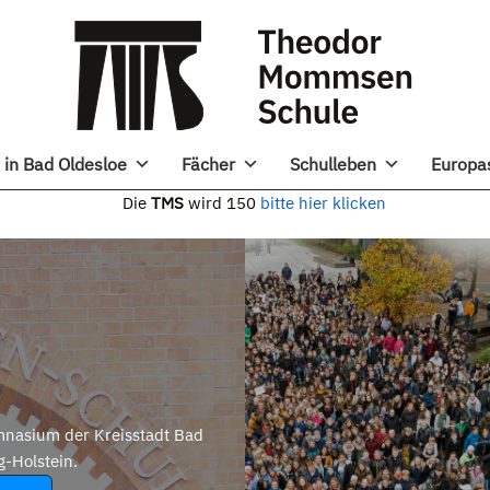
in Bad Oldesloe
Fächer
Schulleben
Europa
e
TMS
wird 150
bitte hier klicken
nasium der Kreisstadt Bad
g-Holstein.