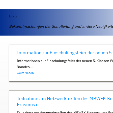
Infos
Bekanntmachungen der Schulleitung und andere Neuigkei
Information zur Einschulungsfeier der neuen 5
Informationen zur Einschulungsfeier der neuen 5. Klassen 
Brandes...
weiter lesen
Teilnahme am Netzwerktreffen des MBWFK-Ko
Erasmus+
Teilnahme am Netzwerktreffen des MBWFK-Konsortiums Er