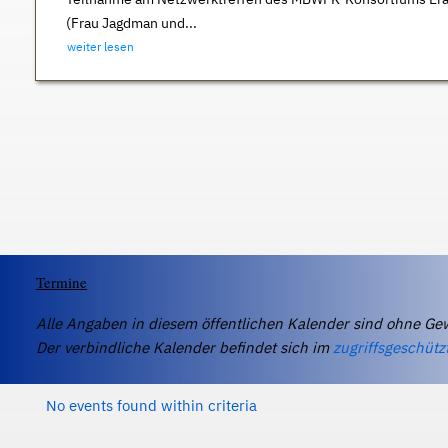
(Frau Jagdman und...
weiter lesen
Termine
Alle Angaben in diesem öffentlichen Kalender sind ohne Ge
Der verbindliche Kalender befindet sich im
zugriffsgeschütz
No events found within criteria