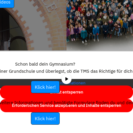
ideos
Sie sehen gerade einen Platzhalterinhalt von
YouTube
. Um auf den
eigentlichen Inhalt zuzugreifen, klicken Sie auf die Schaltfläche unten.
Schon bald dein Gymnasium?
Bitte beachten Sie, dass dabei Daten an Drittanbieter weitergegeben
einer Grundschule und überlegst, ob die TMS das Richtige für dich 
werden.
Mehr Informationen
Klick hier!
Inhalt entsperren
eitere Informationen und benötigte Formulare finden du und dein
Erforderlichen Service akzeptieren und Inhalte entsperren
Klick hier!