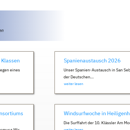
ten
. Klassen
Spanienaustausch 2026
Wegen eines
Unser Spanien-Austausch in San Seb
der Deutschen...
weiter lesen
nsortiums
Windsurfwoche in Heiligen
Die Surffahrt der 10. Klässler Am Mo
asmus+ Wir
weiter lesen