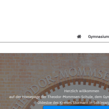
Zum
Inhalt
springen
Gymnasium 
Di
Herzlich willkommen
auf der Homepage der Theodor-Mommsen-Schule, dem Gym
Oldesloe des Kreises Stormarn in Schleswi