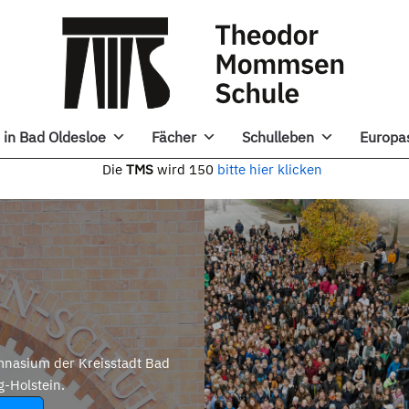
in Bad Oldesloe
Fächer
Schulleben
Europa
e
TMS
wird 150
bitte hier klicken
nasium der Kreisstadt Bad
g-Holstein.