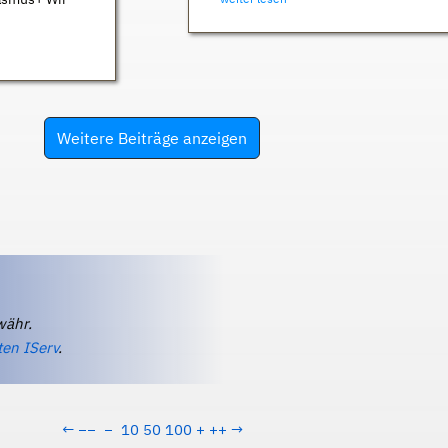
Weitere Beiträge anzeigen
währ.
ten IServ
.
←
−−
−
10
50
100
+
++
→