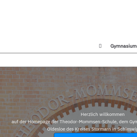
Zum
Inhalt
springen
Gymnasium 
Di
Herzlich willkommen
auf der Homepage der Theodor-Mommsen-Schule, dem Gym
Oldesloe des Kreises Stormarn in Schleswi