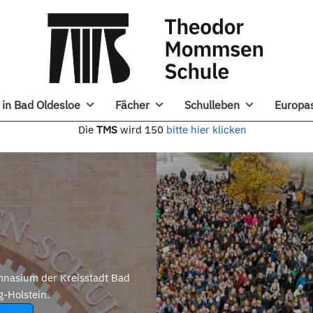
in Bad Oldesloe
Fächer
Schulleben
Europa
e
TMS
wird 150
bitte hier klicken
nasium der Kreisstadt Bad
g-Holstein.