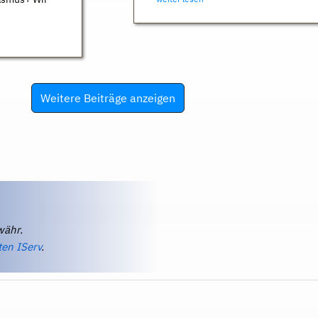
Weitere Beiträge anzeigen
währ.
ten IServ
.