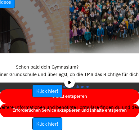
ideos
Sie sehen gerade einen Platzhalterinhalt von
YouTube
. Um auf den
eigentlichen Inhalt zuzugreifen, klicken Sie auf die Schaltfläche unten.
Schon bald dein Gymnasium?
Bitte beachten Sie, dass dabei Daten an Drittanbieter weitergegeben
einer Grundschule und überlegst, ob die TMS das Richtige für dich 
werden.
Mehr Informationen
Klick hier!
Inhalt entsperren
eitere Informationen und benötigte Formulare finden du und dein
Erforderlichen Service akzeptieren und Inhalte entsperren
Klick hier!