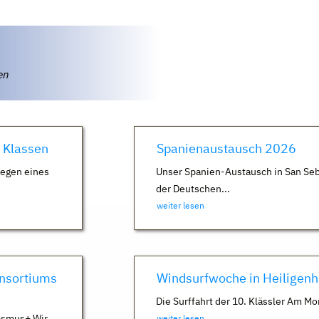
ten
. Klassen
Spanienaustausch 2026
Wegen eines
Unser Spanien-Austausch in San Seb
der Deutschen...
weiter lesen
nsortiums
Windsurfwoche in Heiligen
Die Surffahrt der 10. Klässler Am Mo
asmus+ Wir
weiter lesen