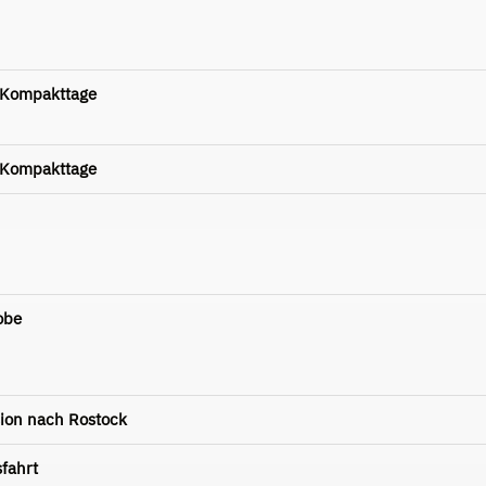
-Kompakttage
-Kompakttage
obe
sion nach Rostock
fahrt