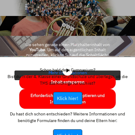
Sie sehen gerade einen Platzhalterinhalt von
YouTube
. Um auf den eigentlichen Inhalt
zuzugreifen, klicken Sie auf die Schaltfläche
unten. Bitte beachten Sie, dass dabei Daten an
Drittanbieter weitergegeben werden.
Schon bald dein Gymnasium?
Mehr Informationen
Bist du in der 4. Klasse einer Grundschule und überlegst, ob die
Inhalt entsperren
TMS das Richtige für dich ist?
Erforderlichen Service akzeptieren und
Klick hier!
Inhalte entsperren
Du hast dich schon entschieden? Weitere Informationen und
benötigte Formulare finden du und deine Eltern hier: