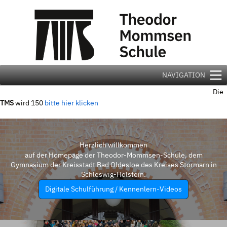
Zum
Inhalt
springen
NAVIGATION
Die
TMS
wird 150
bitte hier klicken
Herzlich willkommen
auf der Homepage der Theodor-Mommsen-Schule, dem
Gymnasium der Kreisstadt Bad Oldesloe des Kreises Stormarn in
Schleswig-Holstein.
Digitale Schulführung / Kennenlern-Videos