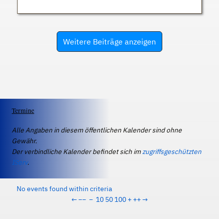
Weitere Beiträge anzeigen
Termine
Alle Angaben in diesem öffentlichen Kalender sind ohne
Gewähr.
Der verbindliche Kalender befindet sich im
zugriffsgeschützten
IServ
.
No events found within criteria
←
−−
−
10
50
100
+
++
→