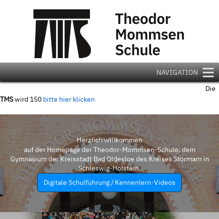
Zum
Inhalt
springen
NAVIGATION
Die
TMS
wird 150
bitte hier klicken
Herzlich willkommen
auf der Homepage der Theodor-Mommsen-Schule, dem
Gymnasium der Kreisstadt Bad Oldesloe des Kreises Stormarn in
Schleswig-Holstein.
Digitale Schulführung / Kennenlern-Videos