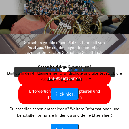
Sie sehen gerade einen Platzhalterinhalt von
YouTube
. Um auf den eigentlichen Inhalt
zuzugreifen, klicken Sie auf die Schaltfläche
unten. Bitte beachten Sie, dass dabei Daten an
Drittanbieter weitergegeben werden.
Schon bald dein Gymnasium?
Mehr Informationen
Bist du in der 4. Klasse einer Grundschule und überlegst, ob die
Inhalt entsperren
TMS das Richtige für dich ist?
Erforderlichen Service akzeptieren und
Klick hier!
Inhalte entsperren
Du hast dich schon entschieden? Weitere Informationen und
benötigte Formulare finden du und deine Eltern hier: