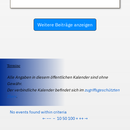
Weitere Beiträge anzeigen
Termine
Alle Angaben in diesem öffentlichen Kalender sind ohne
Gewähr.
Der verbindliche Kalender befindet sich im
zugriffsgeschützten
IServ
.
No events found within criteria
←
−−
−
10
50
100
+
++
→