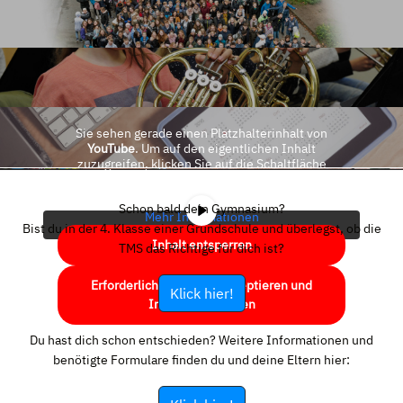
Sie sehen gerade einen Platzhalterinhalt von
YouTube
. Um auf den eigentlichen Inhalt
zuzugreifen, klicken Sie auf die Schaltfläche
unten. Bitte beachten Sie, dass dabei Daten an
Drittanbieter weitergegeben werden.
Schon bald dein Gymnasium?
Mehr Informationen
Bist du in der 4. Klasse einer Grundschule und überlegst, ob die
Inhalt entsperren
TMS das Richtige für dich ist?
Erforderlichen Service akzeptieren und
Klick hier!
Inhalte entsperren
Du hast dich schon entschieden? Weitere Informationen und
benötigte Formulare finden du und deine Eltern hier: