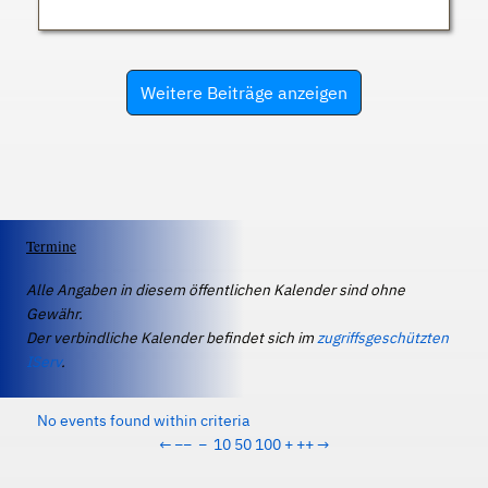
Weitere Beiträge anzeigen
Termine
Alle Angaben in diesem öffentlichen Kalender sind ohne
Gewähr.
Der verbindliche Kalender befindet sich im
zugriffsgeschützten
IServ
.
No events found within criteria
←
−−
−
10
50
100
+
++
→