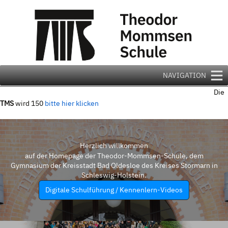
Zum
Inhalt
springen
NAVIGATION
Die
TMS
wird 150
bitte hier klicken
Herzlich willkommen
auf der Homepage der Theodor-Mommsen-Schule, dem
Gymnasium der Kreisstadt Bad Oldesloe des Kreises Stormarn in
Schleswig-Holstein.
Digitale Schulführung / Kennenlern-Videos