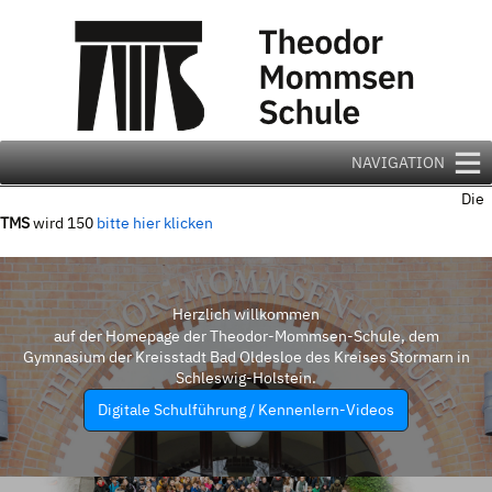
Zum
Inhalt
springen
NAVIGATION
Die
TMS
wird 150
bitte hier klicken
Herzlich willkommen
auf der Homepage der Theodor-Mommsen-Schule, dem
Gymnasium der Kreisstadt Bad Oldesloe des Kreises Stormarn in
Schleswig-Holstein.
Digitale Schulführung / Kennenlern-Videos