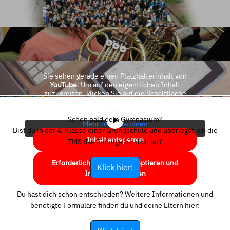
Sie sehen gerade einen Platzhalterinhalt von
YouTube
. Um auf den eigentlichen Inhalt
zuzugreifen, klicken Sie auf die Schaltfläche
unten. Bitte beachten Sie, dass dabei Daten an
Drittanbieter weitergegeben werden.
Schon bald dein Gymnasium?
Mehr Informationen
Bist du in der 4. Klasse einer Grundschule und überlegst, ob die
Inhalt entsperren
TMS das Richtige für dich ist?
Erforderlichen Service akzeptieren und
Klick hier!
Inhalte entsperren
Du hast dich schon entschieden? Weitere Informationen und
benötigte Formulare finden du und deine Eltern hier: