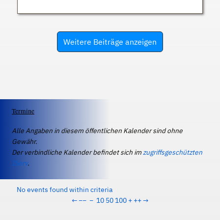
Weitere Beiträge anzeigen
Termine
Alle Angaben in diesem öffentlichen Kalender sind ohne
Gewähr.
Der verbindliche Kalender befindet sich im
zugriffsgeschützten
IServ
.
No events found within criteria
←
−−
−
10
50
100
+
++
→