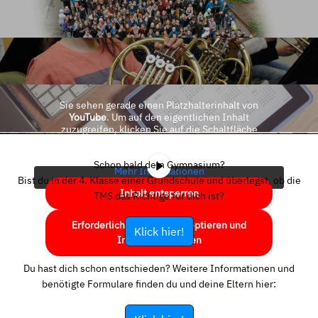
Sie sehen gerade einen Platzhalterinhalt von
YouTube
. Um auf den eigentlichen Inhalt
zuzugreifen, klicken Sie auf die Schaltfläche
unten. Bitte beachten Sie, dass dabei Daten an
Drittanbieter weitergegeben werden.
Schon bald dein Gymnasium?
Mehr Informationen
Bist du in der 4. Klasse einer Grundschule und überlegst, ob die
Inhalt entsperren
TMS das Richtige für dich ist?
Erforderlichen Service akzeptieren und
Klick hier!
Inhalte entsperren
Du hast dich schon entschieden? Weitere Informationen und
benötigte Formulare finden du und deine Eltern hier: