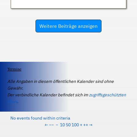
Weitere Beiträge anzeigen
Termine
Alle Angaben in diesem öffentlichen Kalender sind ohne
Gewähr.
Der verbindliche Kalender befindet sich im
zugriffsgeschützten
IServ
.
No events found within criteria
←
−−
−
10
50
100
+
++
→