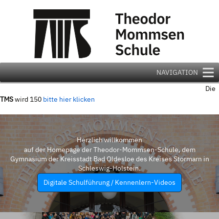
Zum
Inhalt
springen
NAVIGATION
Die
TMS
wird 150
bitte hier klicken
Herzlich willkommen
auf der Homepage der Theodor-Mommsen-Schule, dem
Gymnasium der Kreisstadt Bad Oldesloe des Kreises Stormarn in
Schleswig-Holstein.
Digitale Schulführung / Kennenlern-Videos