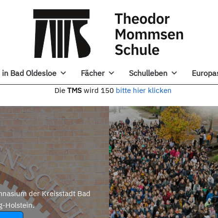
in Bad Oldesloe
Fächer
Schulleben
Europa
e
TMS
wird 150
bitte hier klicken
nasium der Kreisstadt Bad
g-Holstein.