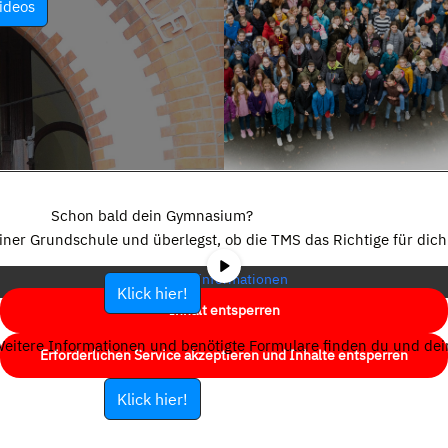
ideos
Sie sehen gerade einen Platzhalterinhalt von
YouTube
. Um auf den
eigentlichen Inhalt zuzugreifen, klicken Sie auf die Schaltfläche unten.
Schon bald dein Gymnasium?
Bitte beachten Sie, dass dabei Daten an Drittanbieter weitergegeben
einer Grundschule und überlegst, ob die TMS das Richtige für dich 
werden.
Mehr Informationen
Klick hier!
Inhalt entsperren
eitere Informationen und benötigte Formulare finden du und dein
Erforderlichen Service akzeptieren und Inhalte entsperren
Klick hier!