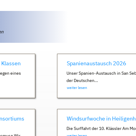
ten
. Klassen
Spanienaustausch 2026
Wegen eines
Unser Spanien-Austausch in San Seb
der Deutschen...
weiter lesen
nsortiums
Windsurfwoche in Heiligen
Die Surffahrt der 10. Klässler Am Mo
asmus+ Wir
weiter lesen