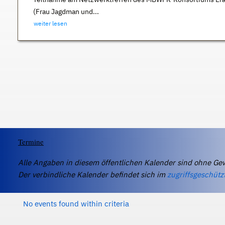
(Frau Jagdman und...
weiter lesen
Termine
Alle Angaben in diesem öffentlichen Kalender sind ohne Ge
Der verbindliche Kalender befindet sich im
zugriffsgeschütz
No events found within criteria