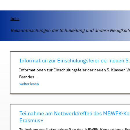
Infos
Bekanntmachungen der Schulleitung und andere Neuigkei
Information zur Einschulungsfeier der neuen 5
Informationen zur Einschulungsfeier der neuen 5. Klassen 
Brandes...
weiter lesen
Teilnahme am Netzwerktreffen des MBWFK-Ko
Erasmus+
Teilnahme am Netzwerktreffen des MBWFK-Konsortiums Er