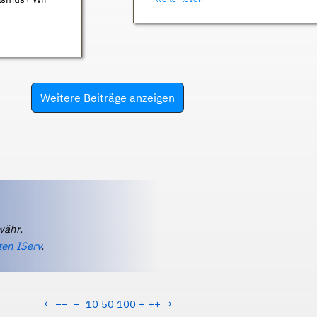
Weitere Beiträge anzeigen
währ.
ten IServ
.
←
−−
−
10
50
100
+
++
→