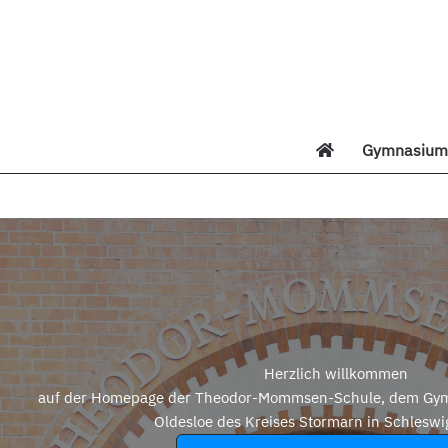
Zum
Inhalt
springen
Gymnasium 
Di
Herzlich willkommen
auf der Homepage der Theodor-Mommsen-Schule, dem Gym
Oldesloe des Kreises Stormarn in Schleswi