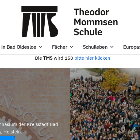
in Bad Oldesloe
Fächer
Schulleben
Europa
e
TMS
wird 150
bitte hier klicken
nasium der Kreisstadt Bad
g-Holstein.