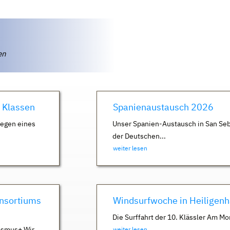
ten
. Klassen
Spanienaustausch 2026
Wegen eines
Unser Spanien-Austausch in San Seb
der Deutschen...
weiter lesen
nsortiums
Windsurfwoche in Heiligen
Die Surffahrt der 10. Klässler Am Mo
asmus+ Wir
weiter lesen