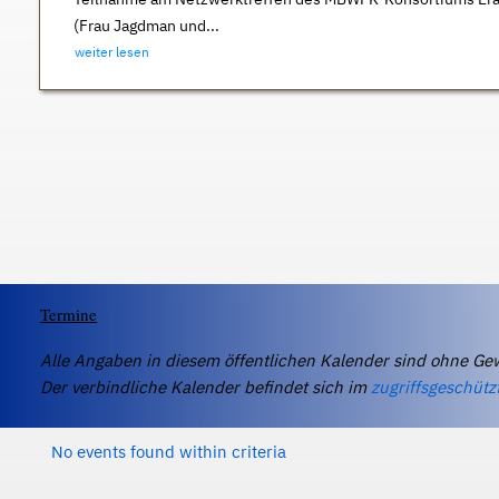
(Frau Jagdman und...
weiter lesen
Termine
Alle Angaben in diesem öffentlichen Kalender sind ohne Ge
Der verbindliche Kalender befindet sich im
zugriffsgeschütz
No events found within criteria