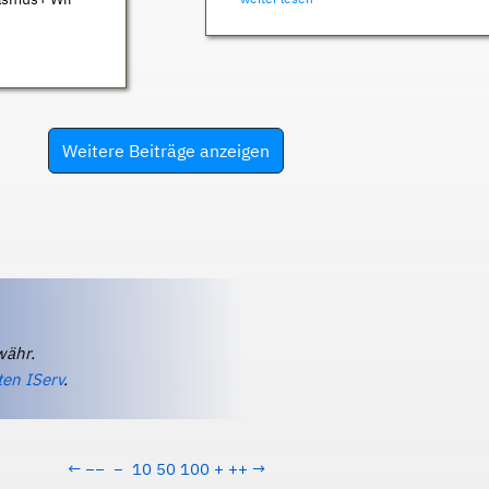
Weitere Beiträge anzeigen
währ.
ten IServ
.
←
−−
−
10
50
100
+
++
→