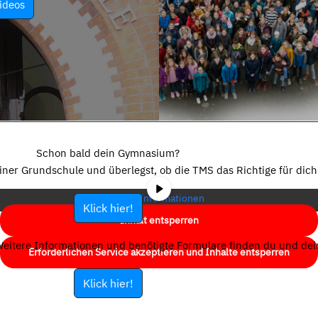
ideos
Sie sehen gerade einen Platzhalterinhalt von
YouTube
. Um auf den
eigentlichen Inhalt zuzugreifen, klicken Sie auf die Schaltfläche unten.
Schon bald dein Gymnasium?
Bitte beachten Sie, dass dabei Daten an Drittanbieter weitergegeben
einer Grundschule und überlegst, ob die TMS das Richtige für dich 
werden.
Mehr Informationen
Klick hier!
Inhalt entsperren
eitere Informationen und benötigte Formulare finden du und dein
Erforderlichen Service akzeptieren und Inhalte entsperren
Klick hier!