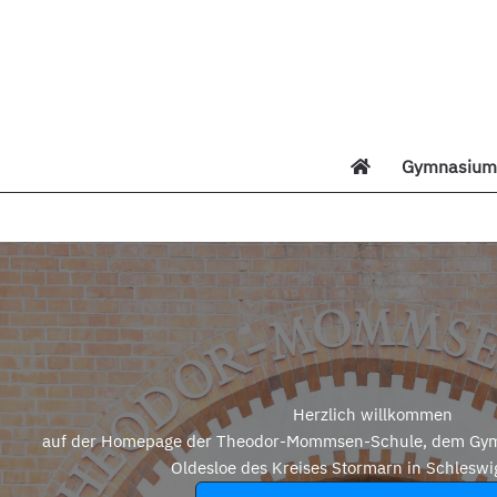
Zum
Inhalt
springen
Gymnasium 
Di
Herzlich willkommen
auf der Homepage der Theodor-Mommsen-Schule, dem Gym
Oldesloe des Kreises Stormarn in Schleswi