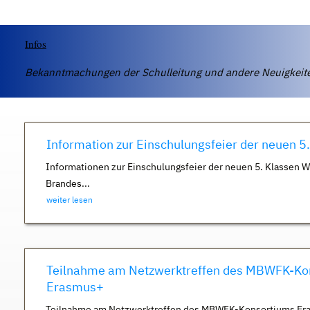
Infos
Bekanntmachungen der Schulleitung und andere Neuigkei
Information zur Einschulungsfeier der neuen 5
Informationen zur Einschulungsfeier der neuen 5. Klassen 
Brandes...
weiter lesen
Teilnahme am Netzwerktreffen des MBWFK-Ko
Erasmus+
Teilnahme am Netzwerktreffen des MBWFK-Konsortiums Er