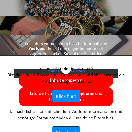
Sie sehen gerade einen Platzhalterinhalt von
YouTube
. Um auf den eigentlichen Inhalt
zuzugreifen, klicken Sie auf die Schaltfläche
unten. Bitte beachten Sie, dass dabei Daten an
Drittanbieter weitergegeben werden.
Schon bald dein Gymnasium?
Mehr Informationen
Bist du in der 4. Klasse einer Grundschule und überlegst, ob die
Inhalt entsperren
TMS das Richtige für dich ist?
Erforderlichen Service akzeptieren und
Klick hier!
Inhalte entsperren
Du hast dich schon entschieden? Weitere Informationen und
benötigte Formulare finden du und deine Eltern hier: