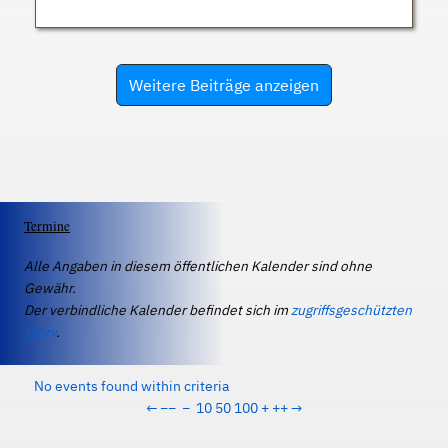
Weitere Beiträge anzeigen
Termine
Alle Angaben in diesem öffentlichen Kalender sind ohne
Gewähr.
Der verbindliche Kalender befindet sich im
zugriffsgeschützten
IServ
.
No events found within criteria
←
−−
−
10
50
100
+
++
→