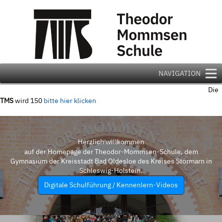
Zum
Inhalt
springen
NAVIGATION
Die
TMS
wird 150
bitte hier klicken
Herzlich willkommen
auf der Homepage der Theodor-Mommsen-Schule, dem
Gymnasium der Kreisstadt Bad Oldesloe des Kreises Stormarn in
Schleswig-Holstein.
Digitale Schulführung / Kennenlern-Videos