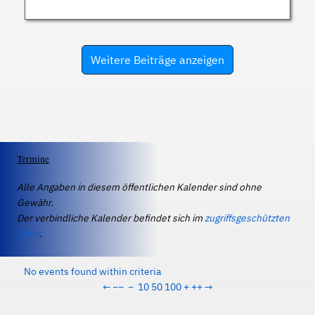
Weitere Beiträge anzeigen
Termine
Alle Angaben in diesem öffentlichen Kalender sind ohne
Gewähr.
Der verbindliche Kalender befindet sich im
zugriffsgeschützten
IServ
.
No events found within criteria
←
−−
−
10
50
100
+
++
→