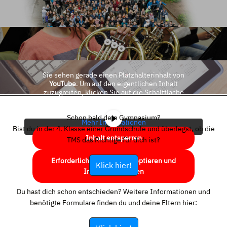
Sie sehen gerade einen Platzhalterinhalt von
YouTube
. Um auf den eigentlichen Inhalt
zuzugreifen, klicken Sie auf die Schaltfläche
unten. Bitte beachten Sie, dass dabei Daten an
Drittanbieter weitergegeben werden.
Schon bald dein Gymnasium?
Mehr Informationen
Bist du in der 4. Klasse einer Grundschule und überlegst, ob die
Inhalt entsperren
TMS das Richtige für dich ist?
Erforderlichen Service akzeptieren und
Klick hier!
Inhalte entsperren
Du hast dich schon entschieden? Weitere Informationen und
benötigte Formulare finden du und deine Eltern hier: