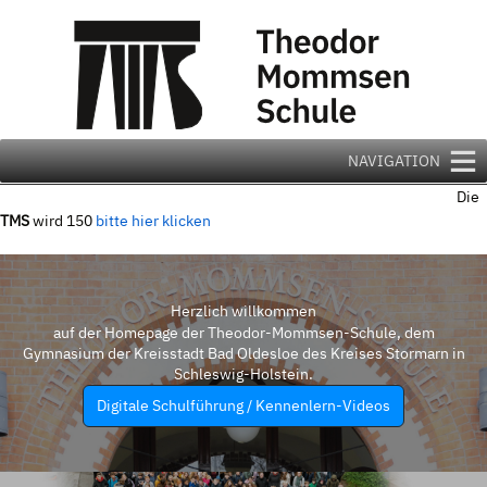
Zum
Inhalt
springen
NAVIGATION
Die
TMS
wird 150
bitte hier klicken
Herzlich willkommen
auf der Homepage der Theodor-Mommsen-Schule, dem
Gymnasium der Kreisstadt Bad Oldesloe des Kreises Stormarn in
Schleswig-Holstein.
Digitale Schulführung / Kennenlern-Videos