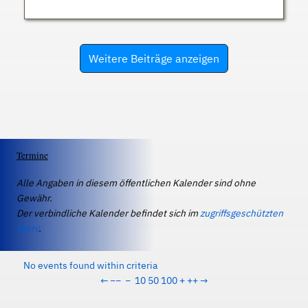
Weitere Beiträge anzeigen
Termine
Alle Angaben in diesem öffentlichen Kalender sind ohne
Gewähr.
Der verbindliche Kalender befindet sich im
zugriffsgeschützten
IServ
.
No events found within criteria
←
−−
−
10
50
100
+
++
→