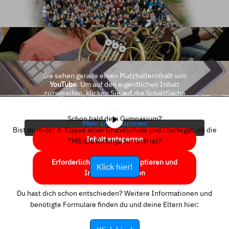
Sie sehen gerade einen Platzhalterinhalt von
YouTube
. Um auf den eigentlichen Inhalt
zuzugreifen, klicken Sie auf die Schaltfläche
unten. Bitte beachten Sie, dass dabei Daten an
Drittanbieter weitergegeben werden.
Schon bald dein Gymnasium?
Mehr Informationen
Bist du in der 4. Klasse einer Grundschule und überlegst, ob die
Inhalt entsperren
TMS das Richtige für dich ist?
Erforderlichen Service akzeptieren und
Klick hier!
Inhalte entsperren
Du hast dich schon entschieden? Weitere Informationen und
benötigte Formulare finden du und deine Eltern hier: