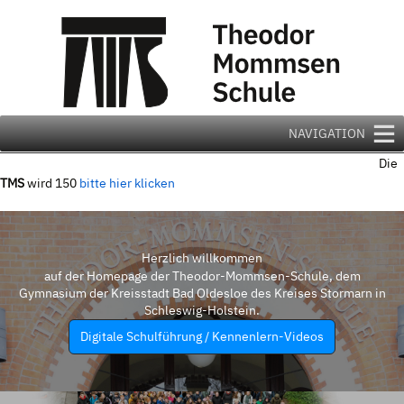
Zum
Inhalt
springen
NAVIGATION
Die
TMS
wird 150
bitte hier klicken
Herzlich willkommen
auf der Homepage der Theodor-Mommsen-Schule, dem
Gymnasium der Kreisstadt Bad Oldesloe des Kreises Stormarn in
Schleswig-Holstein.
Digitale Schulführung / Kennenlern-Videos