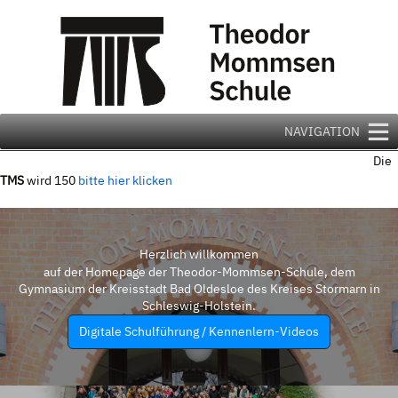
Zum
Inhalt
springen
NAVIGATION
Die
TMS
wird 150
bitte hier klicken
Herzlich willkommen
auf der Homepage der Theodor-Mommsen-Schule, dem
Gymnasium der Kreisstadt Bad Oldesloe des Kreises Stormarn in
Schleswig-Holstein.
Digitale Schulführung / Kennenlern-Videos