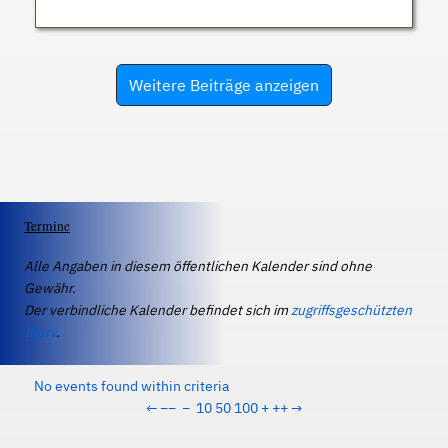
Weitere Beiträge anzeigen
Termine
Alle Angaben in diesem öffentlichen Kalender sind ohne
Gewähr.
Der verbindliche Kalender befindet sich im
zugriffsgeschützten
IServ
.
No events found within criteria
←
−−
−
10
50
100
+
++
→