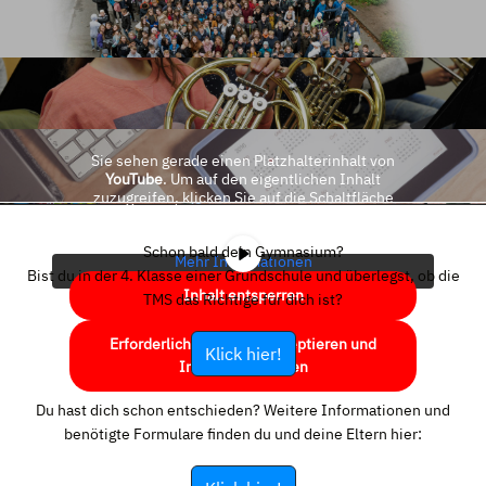
Sie sehen gerade einen Platzhalterinhalt von
YouTube
. Um auf den eigentlichen Inhalt
zuzugreifen, klicken Sie auf die Schaltfläche
unten. Bitte beachten Sie, dass dabei Daten an
Drittanbieter weitergegeben werden.
Schon bald dein Gymnasium?
Mehr Informationen
Bist du in der 4. Klasse einer Grundschule und überlegst, ob die
Inhalt entsperren
TMS das Richtige für dich ist?
Erforderlichen Service akzeptieren und
Klick hier!
Inhalte entsperren
Du hast dich schon entschieden? Weitere Informationen und
benötigte Formulare finden du und deine Eltern hier: