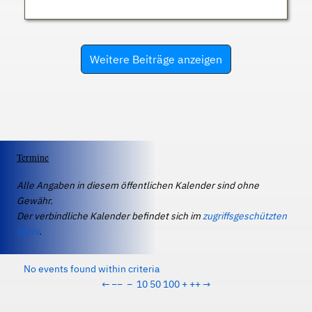
Weitere Beiträge anzeigen
Termine
Alle Angaben in diesem öffentlichen Kalender sind ohne
Gewähr.
Der verbindliche Kalender befindet sich im
zugriffsgeschützten
IServ
.
No events found within criteria
←
−−
−
10
50
100
+
++
→