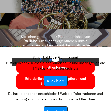
Sie sehen gerade einen Platzhalterinhalt von
YouTube
. Um auf den eigentlichen Inhalt
zuzugreifen, klicken Sie auf die Schaltfläche
unten. Bitte beachten Sie, dass dabei Daten an
Drittanbieter weitergegeben werden.
Schon bald dein Gymnasium?
Mehr Informationen
Bist du in der 4. Klasse einer Grundschule und überlegst, ob die
Inhalt entsperren
TMS das Richtige für dich ist?
Erforderlichen Service akzeptieren und
Klick hier!
Inhalte entsperren
Du hast dich schon entschieden? Weitere Informationen und
benötigte Formulare finden du und deine Eltern hier: