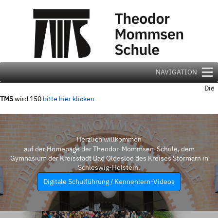
Zum
Inhalt
springen
NAVIGATION
Die
TMS
wird 150
bitte hier klicken
Herzlich willkommen
auf der Homepage der Theodor-Mommsen-Schule, dem
Gymnasium der Kreisstadt Bad Oldesloe des Kreises Stormarn in
Schleswig-Holstein.
Digitale Schulführung / Kennenlern-Videos