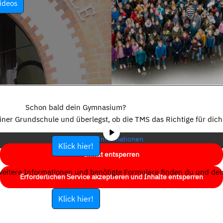
ideos
Sie sehen gerade einen Platzhalterinhalt von
YouTube
. Um auf den
eigentlichen Inhalt zuzugreifen, klicken Sie auf die Schaltfläche unten.
Schon bald dein Gymnasium?
Bitte beachten Sie, dass dabei Daten an Drittanbieter weitergegeben
einer Grundschule und überlegst, ob die TMS das Richtige für dich 
werden.
Mehr Informationen
Klick hier!
Inhalt entsperren
eitere Informationen und benötigte Formulare finden du und dein
Erforderlichen Service akzeptieren und Inhalte entsperren
Klick hier!