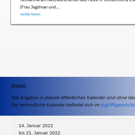
(Frau Jagdman und...
weiter lesen
Termine
Alle Angaben in diesem öffentlichen Kalender sind ohne Ge
Der verbindliche Kalender befindet sich im
zugriffsgeschütz
14. Januar 2022
bis
21. Januar 2022