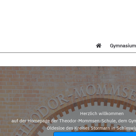
Zum
Inhalt
springen
Gymnasium 
Di
Herzlich willkommen
auf der Homepage der Theodor-Mommsen-Schule, dem Gym
Oldesloe des Kreises Stormarn in Schleswi