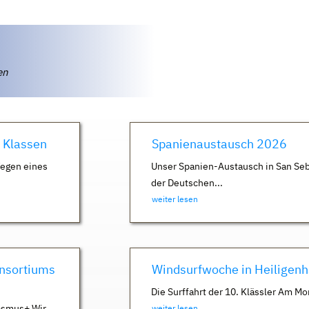
ten
. Klassen
Spanienaustausch 2026
Wegen eines
Unser Spanien-Austausch in San Seb
der Deutschen...
weiter lesen
nsortiums
Windsurfwoche in Heiligen
Die Surffahrt der 10. Klässler Am Mo
asmus+ Wir
weiter lesen