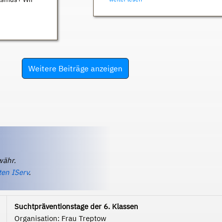
Weitere Beiträge anzeigen
währ.
ten IServ
.
Suchtpräventionstage der 6. Klassen
Organisation: Frau Treptow