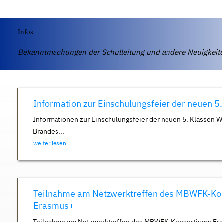
Infos
Bekanntmachungen der Schulleitung und andere Neuigkei
Information zur Einschulungsfeier der neuen 5
Informationen zur Einschulungsfeier der neuen 5. Klassen 
Brandes...
weiter lesen
Teilnahme am Netzwerktreffen des MBWFK-Ko
Erasmus+
Teilnahme am Netzwerktreffen des MBWFK-Konsortiums Er