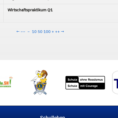
Wirtschaftspraktikum Q1
←
−−
−
10
50
100
+
++
→
Schulleben