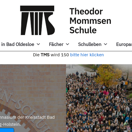
in Bad Oldesloe
Fächer
Schulleben
Europa
e
TMS
wird 150
bitte hier klicken
nasium der Kreisstadt Bad
g-Holstein.