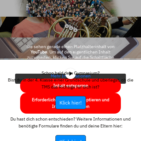
Sie sehen gerade einen Platzhalterinhalt von
YouTube
. Um auf den eigentlichen Inhalt
zuzugreifen, klicken Sie auf die Schaltfläche
unten. Bitte beachten Sie, dass dabei Daten an
Drittanbieter weitergegeben werden.
Schon bald dein Gymnasium?
Mehr Informationen
Bist du in der 4. Klasse einer Grundschule und überlegst, ob die
Inhalt entsperren
TMS das Richtige für dich ist?
Erforderlichen Service akzeptieren und
Klick hier!
Inhalte entsperren
Du hast dich schon entschieden? Weitere Informationen und
benötigte Formulare finden du und deine Eltern hier: