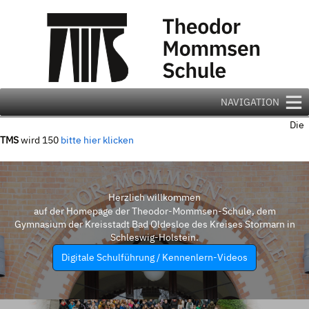
Zum
Inhalt
springen
NAVIGATION
Die
TMS
wird 150
bitte hier klicken
Herzlich willkommen
auf der Homepage der Theodor-Mommsen-Schule, dem
Gymnasium der Kreisstadt Bad Oldesloe des Kreises Stormarn in
Schleswig-Holstein.
Digitale Schulführung / Kennenlern-Videos