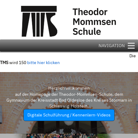
Zum
Inhalt
springen
NAVIGATION
Die
TMS
wird 150
bitte hier klicken
Herzlich willkommen
auf der Homepage der Theodor-Mommsen-Schule, dem
Gymnasium der Kreisstadt Bad Oldesloe des Kreises Stormarn in
Schleswig-Holstein.
Digitale Schulführung / Kennenlern-Videos