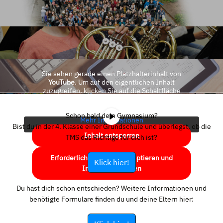
Sie sehen gerade einen Platzhalterinhalt von
YouTube
. Um auf den eigentlichen Inhalt
zuzugreifen, klicken Sie auf die Schaltfläche
unten. Bitte beachten Sie, dass dabei Daten an
Drittanbieter weitergegeben werden.
Schon bald dein Gymnasium?
Mehr Informationen
Bist du in der 4. Klasse einer Grundschule und überlegst, ob die
Inhalt entsperren
TMS das Richtige für dich ist?
Erforderlichen Service akzeptieren und
Klick hier!
Inhalte entsperren
Du hast dich schon entschieden? Weitere Informationen und
benötigte Formulare finden du und deine Eltern hier: