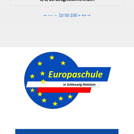
←
−−
−
10
50
100
+
++
→