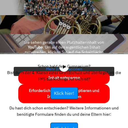
Sie sehen gerade einen Platzhalterinhalt von
YouTube
. Um auf den eigentlichen Inhalt
zuzugreifen, klicken Sie auf die Schaltfläche
unten. Bitte beachten Sie, dass dabei Daten an
Drittanbieter weitergegeben werden.
Schon bald dein Gymnasium?
Mehr Informationen
Bist du in der 4. Klasse einer Grundschule und überlegst, ob die
Inhalt entsperren
TMS das Richtige für dich ist?
Erforderlichen Service akzeptieren und
Klick hier!
Inhalte entsperren
Du hast dich schon entschieden? Weitere Informationen und
benötigte Formulare finden du und deine Eltern hier: