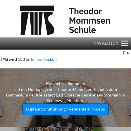
Zum
Inhalt
springen
NAVIGATION
Die
TMS
wird 150
bitte hier klicken
Herzlich willkommen
auf der Homepage der Theodor-Mommsen-Schule, dem
Gymnasium der Kreisstadt Bad Oldesloe des Kreises Stormarn in
Schleswig-Holstein.
Digitale Schulführung / Kennenlern-Videos