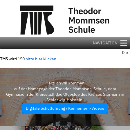
Zum
Inhalt
springen
NAVIGATION
Die
TMS
wird 150
bitte hier klicken
Herzlich willkommen
auf der Homepage der Theodor-Mommsen-Schule, dem
Gymnasium der Kreisstadt Bad Oldesloe des Kreises Stormarn in
Schleswig-Holstein.
Digitale Schulführung / Kennenlern-Videos