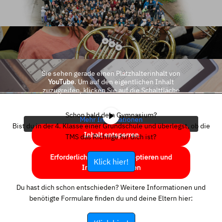
Sie sehen gerade einen Platzhalterinhalt von
YouTube
. Um auf den eigentlichen Inhalt
zuzugreifen, klicken Sie auf die Schaltfläche
unten. Bitte beachten Sie, dass dabei Daten an
Drittanbieter weitergegeben werden.
Schon bald dein Gymnasium?
Mehr Informationen
Bist du in der 4. Klasse einer Grundschule und überlegst, ob die
Inhalt entsperren
TMS das Richtige für dich ist?
Erforderlichen Service akzeptieren und
Klick hier!
Inhalte entsperren
Du hast dich schon entschieden? Weitere Informationen und
benötigte Formulare finden du und deine Eltern hier: