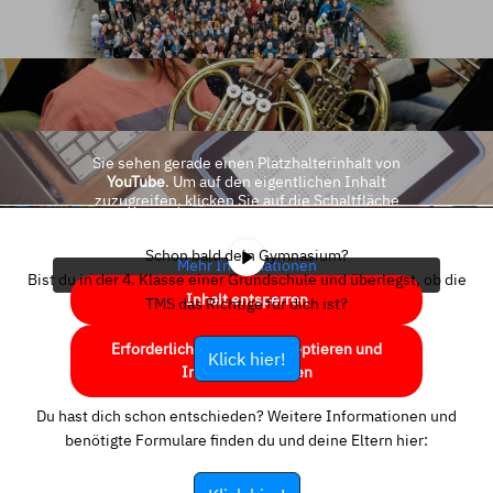
Sie sehen gerade einen Platzhalterinhalt von
YouTube
. Um auf den eigentlichen Inhalt
zuzugreifen, klicken Sie auf die Schaltfläche
unten. Bitte beachten Sie, dass dabei Daten an
Drittanbieter weitergegeben werden.
Schon bald dein Gymnasium?
Mehr Informationen
Bist du in der 4. Klasse einer Grundschule und überlegst, ob die
Inhalt entsperren
TMS das Richtige für dich ist?
Erforderlichen Service akzeptieren und
Klick hier!
Inhalte entsperren
Du hast dich schon entschieden? Weitere Informationen und
benötigte Formulare finden du und deine Eltern hier: