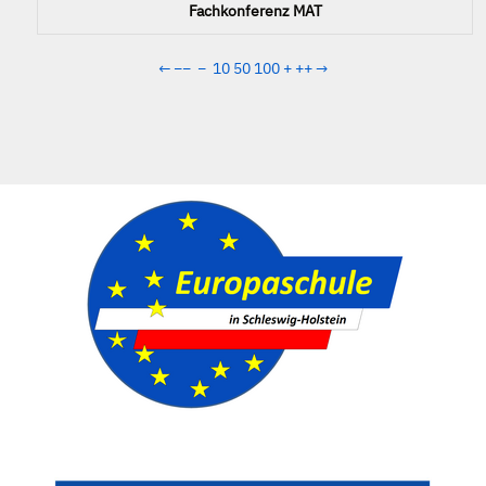
Fachkonferenz MAT
←
−−
−
10
50
100
+
++
→