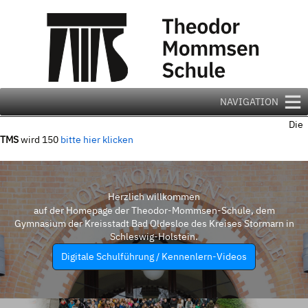
Zum
Inhalt
springen
NAVIGATION
Die
TMS
wird 150
bitte hier klicken
Herzlich willkommen
auf der Homepage der Theodor-Mommsen-Schule, dem
Gymnasium der Kreisstadt Bad Oldesloe des Kreises Stormarn in
Schleswig-Holstein.
Digitale Schulführung / Kennenlern-Videos