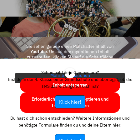
Sie sehen gerade einen Platzhalterinhalt von
YouTube
. Um auf den eigentlichen Inhalt
zuzugreifen, klicken Sie auf die Schaltfläche
unten. Bitte beachten Sie, dass dabei Daten an
Drittanbieter weitergegeben werden.
Schon bald dein Gymnasium?
Mehr Informationen
Bist du in der 4. Klasse einer Grundschule und überlegst, ob die
Inhalt entsperren
TMS das Richtige für dich ist?
Erforderlichen Service akzeptieren und
Klick hier!
Inhalte entsperren
Du hast dich schon entschieden? Weitere Informationen und
benötigte Formulare finden du und deine Eltern hier: