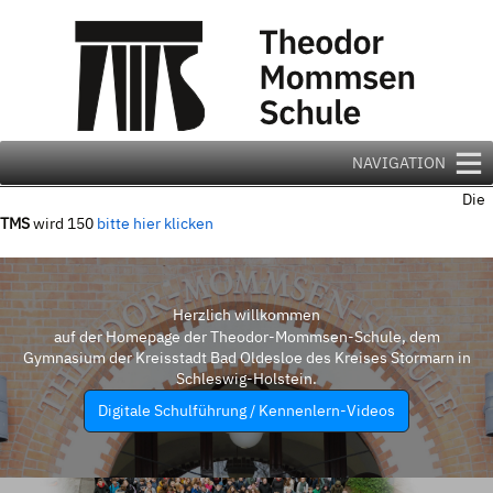
Zum
Inhalt
springen
NAVIGATION
Die
TMS
wird 150
bitte hier klicken
Herzlich willkommen
auf der Homepage der Theodor-Mommsen-Schule, dem
Gymnasium der Kreisstadt Bad Oldesloe des Kreises Stormarn in
Schleswig-Holstein.
Digitale Schulführung / Kennenlern-Videos