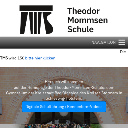
Zum
Inhalt
springen
NAVIGATION
Die
TMS
wird 150
bitte hier klicken
Herzlich willkommen
auf der Homepage der Theodor-Mommsen-Schule, dem
Gymnasium der Kreisstadt Bad Oldesloe des Kreises Stormarn in
Schleswig-Holstein.
Digitale Schulführung / Kennenlern-Videos