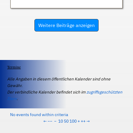
Weitere Beiträge anzeigen
Termine
Alle Angaben in diesem öffentlichen Kalender sind ohne
Gewähr.
Der verbindliche Kalender befindet sich im
zugriffsgeschützten
IServ
.
No events found within criteria
←
−−
−
10
50
100
+
++
→