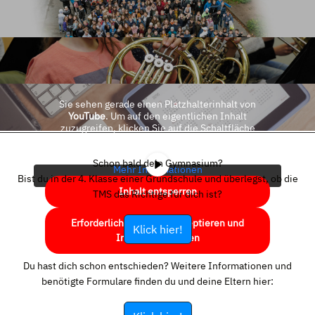
Sie sehen gerade einen Platzhalterinhalt von
YouTube
. Um auf den eigentlichen Inhalt
zuzugreifen, klicken Sie auf die Schaltfläche
unten. Bitte beachten Sie, dass dabei Daten an
Drittanbieter weitergegeben werden.
Schon bald dein Gymnasium?
Mehr Informationen
Bist du in der 4. Klasse einer Grundschule und überlegst, ob die
Inhalt entsperren
TMS das Richtige für dich ist?
Erforderlichen Service akzeptieren und
Klick hier!
Inhalte entsperren
Du hast dich schon entschieden? Weitere Informationen und
benötigte Formulare finden du und deine Eltern hier: