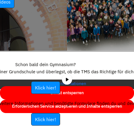
ideos
Sie sehen gerade einen Platzhalterinhalt von
YouTube
. Um auf den
eigentlichen Inhalt zuzugreifen, klicken Sie auf die Schaltfläche unten.
Schon bald dein Gymnasium?
Bitte beachten Sie, dass dabei Daten an Drittanbieter weitergegeben
einer Grundschule und überlegst, ob die TMS das Richtige für dich 
werden.
Mehr Informationen
Klick hier!
Inhalt entsperren
eitere Informationen und benötigte Formulare finden du und dein
Erforderlichen Service akzeptieren und Inhalte entsperren
Klick hier!