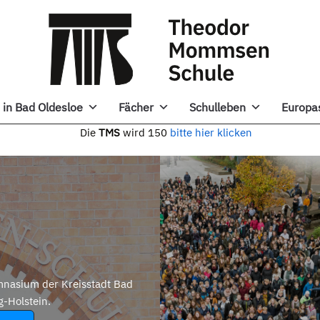
in Bad Oldesloe
Fächer
Schulleben
Europa
e
TMS
wird 150
bitte hier klicken
nasium der Kreisstadt Bad
g-Holstein.