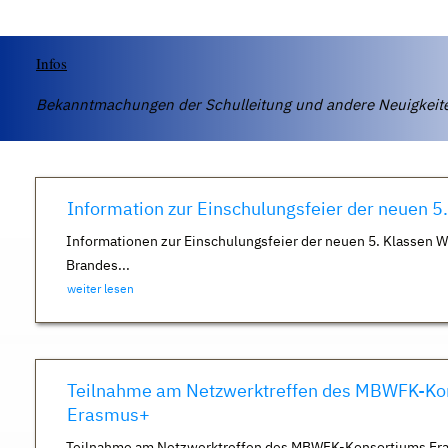
Infos
Bekanntmachungen der Schulleitung und andere Neuigkei
Information zur Einschulungsfeier der neuen 5
Informationen zur Einschulungsfeier der neuen 5. Klassen 
Brandes...
weiter lesen
Teilnahme am Netzwerktreffen des MBWFK-Ko
Erasmus+
Teilnahme am Netzwerktreffen des MBWFK-Konsortiums Er