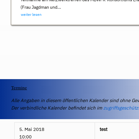
(Frau Jagdman und...
weiter lesen
Termine
Alle Angaben in diesem öffentlichen Kalender sind ohne Ge
Der verbindliche Kalender befindet sich im
zugriffsgeschütz
5. Mai 2018
test
10:00