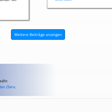
Weitere Beiträge anzeigen
währ.
ten IServ
.