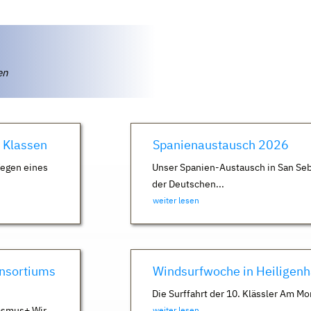
ten
. Klassen
Spanienaustausch 2026
Wegen eines
Unser Spanien-Austausch in San Seb
der Deutschen...
weiter lesen
nsortiums
Windsurfwoche in Heiligen
Die Surffahrt der 10. Klässler Am Mo
asmus+ Wir
weiter lesen