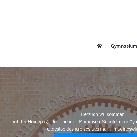
Zum
Inhalt
springen
Gymnasium 
Di
Herzlich willkommen
auf der Homepage der Theodor-Mommsen-Schule, dem Gym
Oldesloe des Kreises Stormarn in Schleswi