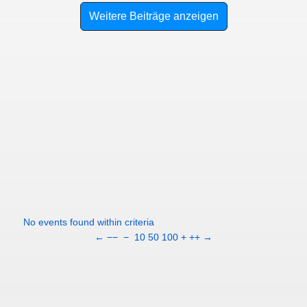
Weitere Beiträge anzeigen
No events found within criteria
←
−−
−
10
50
100
+
++
→