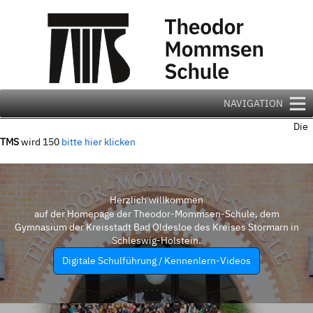
Zum
Inhalt
springen
NAVIGATION
Die
TMS
wird 150
bitte hier klicken
Herzlich willkommen
auf der Homepage der Theodor-Mommsen-Schule, dem
Gymnasium der Kreisstadt Bad Oldesloe des Kreises Stormarn in
Schleswig-Holstein.
Digitale Schulführung / Kennenlern-Videos