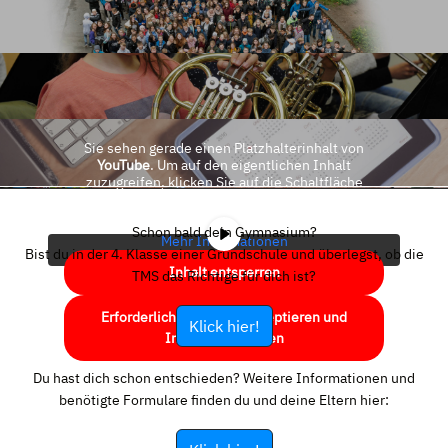
Sie sehen gerade einen Platzhalterinhalt von
YouTube
. Um auf den eigentlichen Inhalt
zuzugreifen, klicken Sie auf die Schaltfläche
unten. Bitte beachten Sie, dass dabei Daten an
Drittanbieter weitergegeben werden.
Schon bald dein Gymnasium?
Mehr Informationen
Bist du in der 4. Klasse einer Grundschule und überlegst, ob die
Inhalt entsperren
TMS das Richtige für dich ist?
Erforderlichen Service akzeptieren und
Klick hier!
Inhalte entsperren
Du hast dich schon entschieden? Weitere Informationen und
benötigte Formulare finden du und deine Eltern hier: