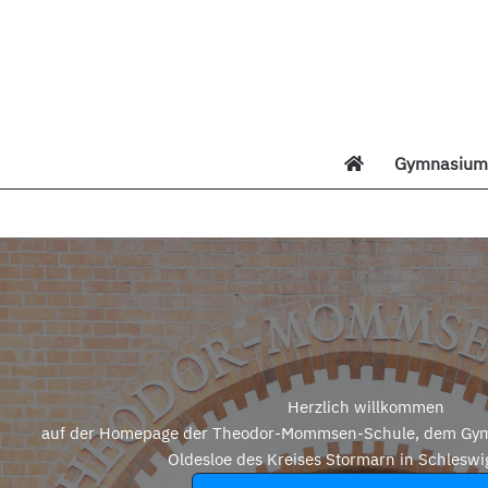
Zum
Inhalt
springen
Gymnasium 
Di
Herzlich willkommen
auf der Homepage der Theodor-Mommsen-Schule, dem Gym
Oldesloe des Kreises Stormarn in Schleswi