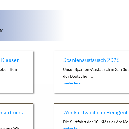
ten
. Klassen
Spanienaustausch 2026
ebe Eltern
Unser Spanien-Austausch in San Seb
der Deutschen...
weiter lesen
nsortiums
Windsurfwoche in Heiligen
Die Surffahrt der 10. Klässler Am Mo
asmus+ Wir
weiter lesen