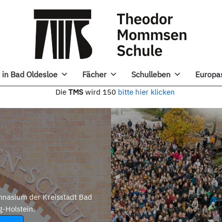
in Bad Oldesloe
Fächer
Schulleben
Europa
e
TMS
wird 150
bitte hier klicken
nasium der Kreisstadt Bad
g-Holstein.