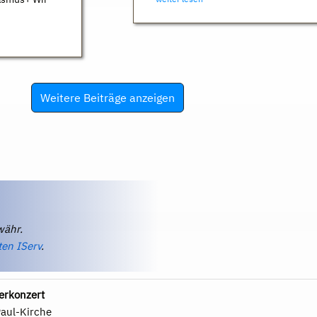
Weitere Beiträge anzeigen
währ.
ten IServ
.
erkonzert
Paul-Kirche