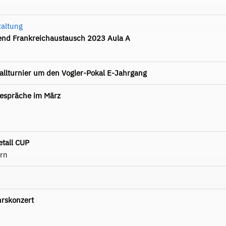
taltung
end Frankreichaustausch 2023 Aula A
allturnier um den Vogler-Pokal E-Jahrgang
gespräche im März
tall CUP
rn
hrskonzert