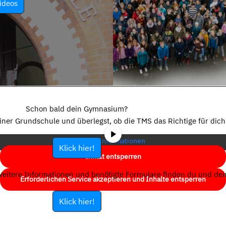
ideos
Sie sehen gerade einen Platzhalterinhalt von
YouTube
. Um auf den
eigentlichen Inhalt zuzugreifen, klicken Sie auf die Schaltfläche unten.
Schon bald dein Gymnasium?
Bitte beachten Sie, dass dabei Daten an Drittanbieter weitergegeben
einer Grundschule und überlegst, ob die TMS das Richtige für dich 
werden.
Mehr Informationen
Klick hier!
Inhalt entsperren
eitere Informationen und benötigte Formulare finden du und dein
Erforderlichen Service akzeptieren und Inhalte entsperren
Klick hier!