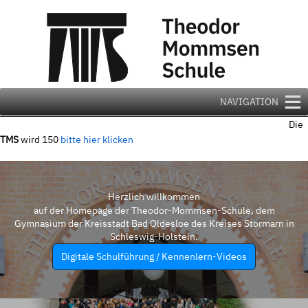
Zum
Inhalt
springen
NAVIGATION
Die
TMS
wird 150
bitte hier klicken
Herzlich willkommen
auf der Homepage der Theodor-Mommsen-Schule, dem
Gymnasium der Kreisstadt Bad Oldesloe des Kreises Stormarn in
Schleswig-Holstein.
Digitale Schulführung / Kennenlern-Videos