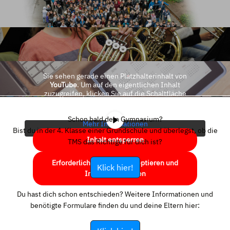
Sie sehen gerade einen Platzhalterinhalt von
YouTube
. Um auf den eigentlichen Inhalt
zuzugreifen, klicken Sie auf die Schaltfläche
unten. Bitte beachten Sie, dass dabei Daten an
Drittanbieter weitergegeben werden.
Schon bald dein Gymnasium?
Mehr Informationen
Bist du in der 4. Klasse einer Grundschule und überlegst, ob die
Inhalt entsperren
TMS das Richtige für dich ist?
Erforderlichen Service akzeptieren und
Klick hier!
Inhalte entsperren
Du hast dich schon entschieden? Weitere Informationen und
benötigte Formulare finden du und deine Eltern hier: