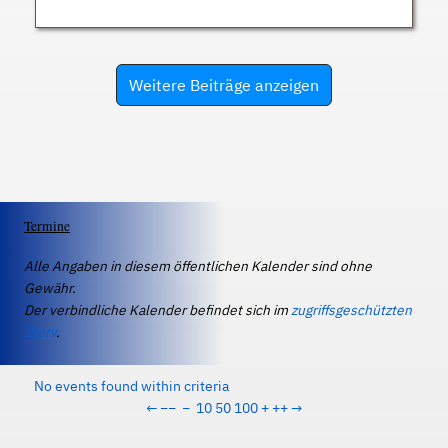
Weitere Beiträge anzeigen
Termine
Alle Angaben in diesem öffentlichen Kalender sind ohne
Gewähr.
Der verbindliche Kalender befindet sich im
zugriffsgeschützten
IServ
.
No events found within criteria
←
−−
−
10
50
100
+
++
→