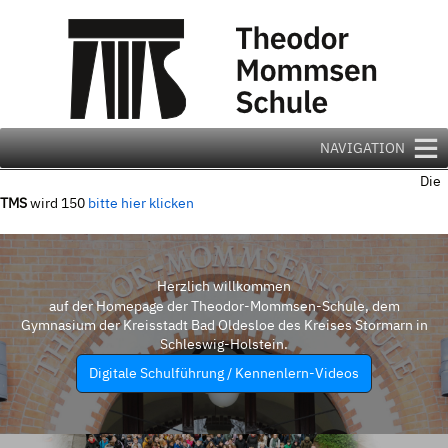
Zum
Inhalt
springen
NAVIGATION
Die
TMS
wird 150
bitte hier klicken
Herzlich willkommen
auf der Homepage der Theodor-Mommsen-Schule, dem
Gymnasium der Kreisstadt Bad Oldesloe des Kreises Stormarn in
Schleswig-Holstein.
Digitale Schulführung / Kennenlern-Videos