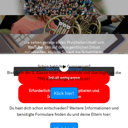
Sie sehen gerade einen Platzhalterinhalt von
YouTube
. Um auf den eigentlichen Inhalt
zuzugreifen, klicken Sie auf die Schaltfläche
unten. Bitte beachten Sie, dass dabei Daten an
Drittanbieter weitergegeben werden.
Schon bald dein Gymnasium?
Mehr Informationen
Bist du in der 4. Klasse einer Grundschule und überlegst, ob die
Inhalt entsperren
TMS das Richtige für dich ist?
Erforderlichen Service akzeptieren und
Klick hier!
Inhalte entsperren
Du hast dich schon entschieden? Weitere Informationen und
benötigte Formulare finden du und deine Eltern hier: