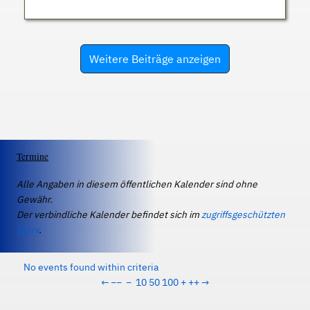
Weitere Beiträge anzeigen
Termine
Alle Angaben in diesem öffentlichen Kalender sind ohne
Gewähr.
Der verbindliche Kalender befindet sich im
zugriffsgeschützten
IServ
.
No events found within criteria
←
−−
−
10
50
100
+
++
→