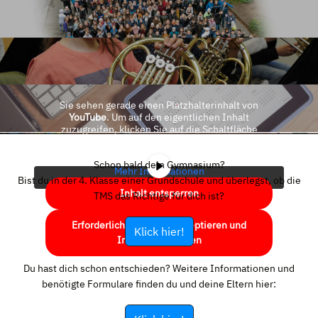
Sie sehen gerade einen Platzhalterinhalt von
YouTube
. Um auf den eigentlichen Inhalt
zuzugreifen, klicken Sie auf die Schaltfläche
unten. Bitte beachten Sie, dass dabei Daten an
Drittanbieter weitergegeben werden.
Schon bald dein Gymnasium?
Mehr Informationen
Bist du in der 4. Klasse einer Grundschule und überlegst, ob die
Inhalt entsperren
TMS das Richtige für dich ist?
Erforderlichen Service akzeptieren und
Klick hier!
Inhalte entsperren
Du hast dich schon entschieden? Weitere Informationen und
benötigte Formulare finden du und deine Eltern hier: