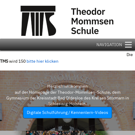
Zum
Inhalt
springen
NAVIGATION
Die
TMS
wird 150
bitte hier klicken
Herzlich willkommen
auf der Homepage der Theodor-Mommsen-Schule, dem
Gymnasium der Kreisstadt Bad Oldesloe des Kreises Stormarn in
Schleswig-Holstein.
Digitale Schulführung / Kennenlern-Videos