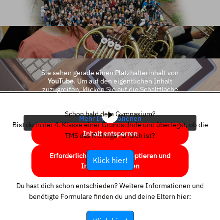
Sie sehen gerade einen Platzhalterinhalt von
YouTube
. Um auf den eigentlichen Inhalt
zuzugreifen, klicken Sie auf die Schaltfläche
unten. Bitte beachten Sie, dass dabei Daten an
Drittanbieter weitergegeben werden.
Schon bald dein Gymnasium?
Mehr Informationen
Bist du in der 4. Klasse einer Grundschule und überlegst, ob die
Inhalt entsperren
TMS das Richtige für dich ist?
Erforderlichen Service akzeptieren und
Klick hier!
Inhalte entsperren
Du hast dich schon entschieden? Weitere Informationen und
benötigte Formulare finden du und deine Eltern hier: