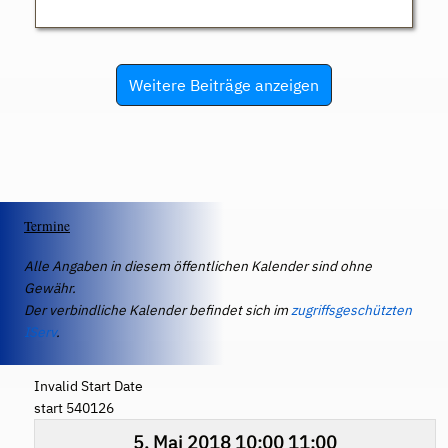
Weitere Beiträge anzeigen
Termine
Alle Angaben in diesem öffentlichen Kalender sind ohne
Gewähr.
Der verbindliche Kalender befindet sich im
zugriffsgeschützten
IServ
.
Invalid Start Date
start 540126
5. Mai 2018
10:00
11:00