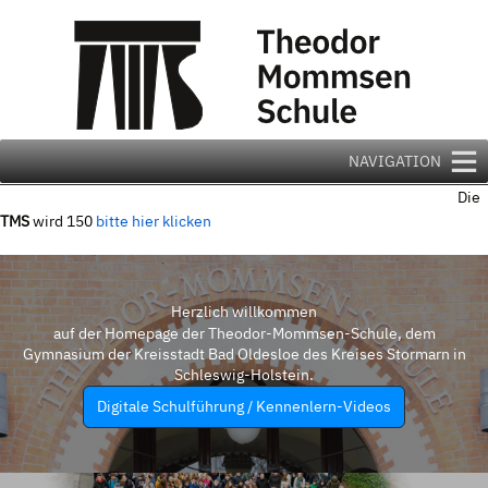
Zum
Inhalt
springen
NAVIGATION
Die
TMS
wird 150
bitte hier klicken
Herzlich willkommen
auf der Homepage der Theodor-Mommsen-Schule, dem
Gymnasium der Kreisstadt Bad Oldesloe des Kreises Stormarn in
Schleswig-Holstein.
Digitale Schulführung / Kennenlern-Videos