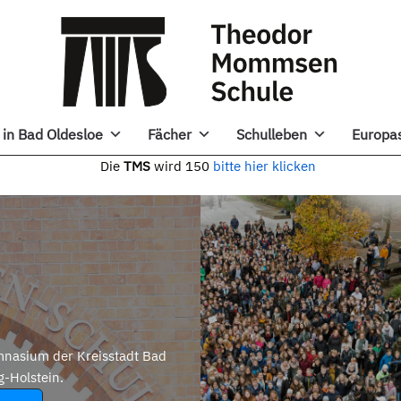
in Bad Oldesloe
Fächer
Schulleben
Europa
e
TMS
wird 150
bitte hier klicken
nasium der Kreisstadt Bad
g-Holstein.