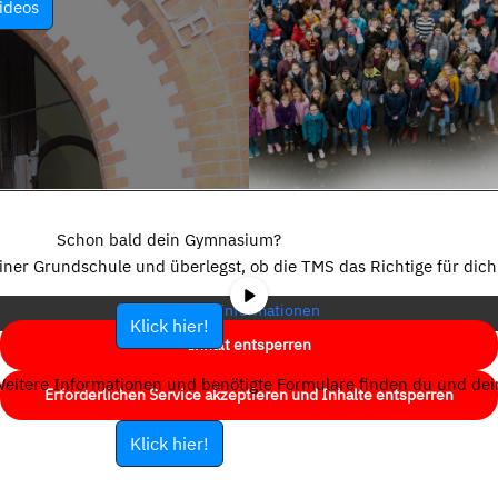
ideos
Sie sehen gerade einen Platzhalterinhalt von
YouTube
. Um auf den
eigentlichen Inhalt zuzugreifen, klicken Sie auf die Schaltfläche unten.
Schon bald dein Gymnasium?
Bitte beachten Sie, dass dabei Daten an Drittanbieter weitergegeben
einer Grundschule und überlegst, ob die TMS das Richtige für dich 
werden.
Mehr Informationen
Klick hier!
Inhalt entsperren
eitere Informationen und benötigte Formulare finden du und dein
Erforderlichen Service akzeptieren und Inhalte entsperren
Klick hier!