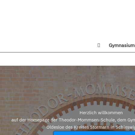
Zum
Inhalt
springen
Gymnasium 
Di
Herzlich willkommen
auf der Homepage der Theodor-Mommsen-Schule, dem Gym
Oldesloe des Kreises Stormarn in Schleswi