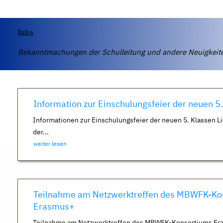
Infos
Bekanntmachungen der Schulleitung und andere Neuigkei
Information zur Einschulungsfeier der neuen 5
Informationen zur Einschulungsfeier der neuen 5. Klassen Li
der...
weiter lesen
Teilnahme am Netzwerktreffen des MBWFK-Ko
Erasmus+
Teilnahme am Netzwerktreffen des MBWFK-Konsortiums Er