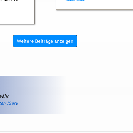
Weitere Beiträge anzeigen
währ.
ten IServ
.