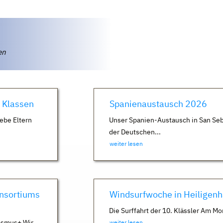
ten
. Klassen
Spanienaustausch 2026
ebe Eltern
Unser Spanien-Austausch in San Seb
der Deutschen...
weiter lesen
nsortiums
Windsurfwoche in Heiligen
Die Surffahrt der 10. Klässler Am Mo
asmus+ Wir
weiter lesen