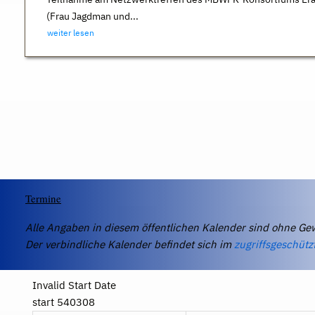
(Frau Jagdman und...
weiter lesen
Termine
Alle Angaben in diesem öffentlichen Kalender sind ohne Ge
Der verbindliche Kalender befindet sich im
zugriffsgeschütz
Invalid Start Date
start 540308