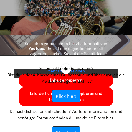
Sie sehen gerade einen Platzhalterinhalt von
YouTube
. Um auf den eigentlichen Inhalt
zuzugreifen, klicken Sie auf die Schaltfläche
unten. Bitte beachten Sie, dass dabei Daten an
Drittanbieter weitergegeben werden.
Schon bald dein Gymnasium?
Mehr Informationen
Bist du in der 4. Klasse einer Grundschule und überlegst, ob die
Inhalt entsperren
TMS das Richtige für dich ist?
Erforderlichen Service akzeptieren und
Klick hier!
Inhalte entsperren
Du hast dich schon entschieden? Weitere Informationen und
benötigte Formulare finden du und deine Eltern hier: