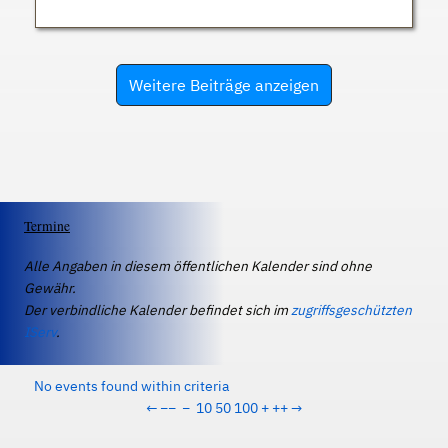
Weitere Beiträge anzeigen
Termine
Alle Angaben in diesem öffentlichen Kalender sind ohne
Gewähr.
Der verbindliche Kalender befindet sich im
zugriffsgeschützten
IServ
.
No events found within criteria
←
−−
−
10
50
100
+
++
→