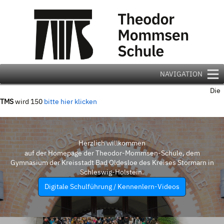
Zum
Inhalt
springen
NAVIGATION
Die
TMS
wird 150
bitte hier klicken
Herzlich willkommen
auf der Homepage der Theodor-Mommsen-Schule, dem
Gymnasium der Kreisstadt Bad Oldesloe des Kreises Stormarn in
Schleswig-Holstein.
Digitale Schulführung / Kennenlern-Videos