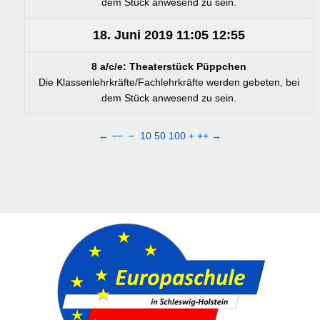
dem Stück anwesend zu sein.
18. Juni 2019
11:05
12:55
8 a/c/e: Theaterstück Püppchen
Die Klassenlehrkräfte/Fachlehrkräfte werden gebeten, bei
dem Stück anwesend zu sein.
←
−−
−
10
50
100
+
++
→