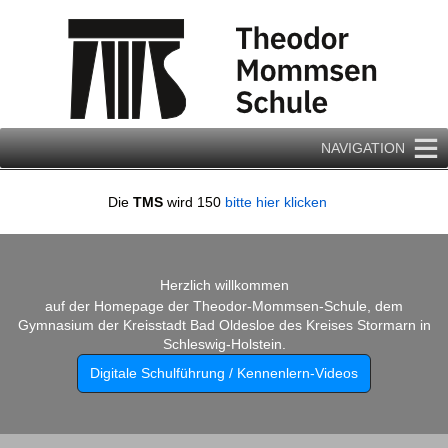
Zum
Inhalt
springen
NAVIGATION
Die
TMS
wird 150
bitte hier klicken
Herzlich willkommen
auf der Homepage der Theodor-Mommsen-Schule, dem
Gymnasium der Kreisstadt Bad Oldesloe des Kreises Stormarn in
Schleswig-Holstein.
Digitale Schulführung / Kennenlern-Videos