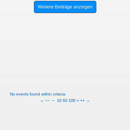
Weitere Beiträge anzeigen
No events found within criteria
←
−−
−
10
50
100
+
++
→