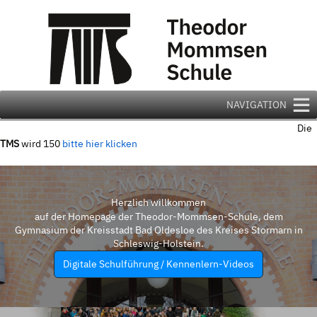
Zum
Inhalt
springen
NAVIGATION
Die
TMS
wird 150
bitte hier klicken
Herzlich willkommen
auf der Homepage der Theodor-Mommsen-Schule, dem
Gymnasium der Kreisstadt Bad Oldesloe des Kreises Stormarn in
Schleswig-Holstein.
Digitale Schulführung / Kennenlern-Videos