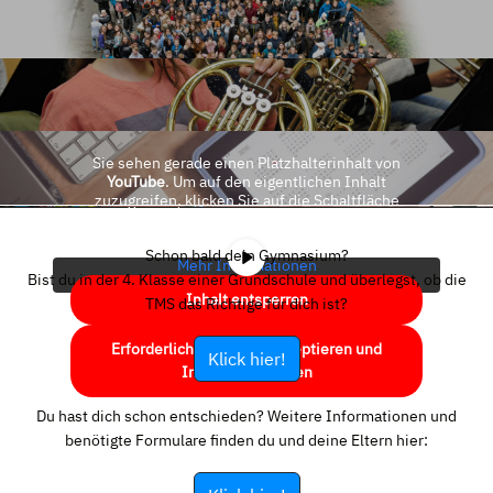
Sie sehen gerade einen Platzhalterinhalt von
YouTube
. Um auf den eigentlichen Inhalt
zuzugreifen, klicken Sie auf die Schaltfläche
unten. Bitte beachten Sie, dass dabei Daten an
Drittanbieter weitergegeben werden.
Schon bald dein Gymnasium?
Mehr Informationen
Bist du in der 4. Klasse einer Grundschule und überlegst, ob die
Inhalt entsperren
TMS das Richtige für dich ist?
Erforderlichen Service akzeptieren und
Klick hier!
Inhalte entsperren
Du hast dich schon entschieden? Weitere Informationen und
benötigte Formulare finden du und deine Eltern hier: