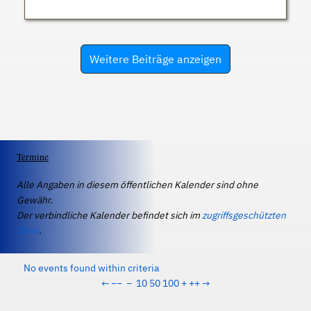
Weitere Beiträge anzeigen
Termine
Alle Angaben in diesem öffentlichen Kalender sind ohne
Gewähr.
Der verbindliche Kalender befindet sich im
zugriffsgeschützten
IServ
.
No events found within criteria
←
−−
−
10
50
100
+
++
→