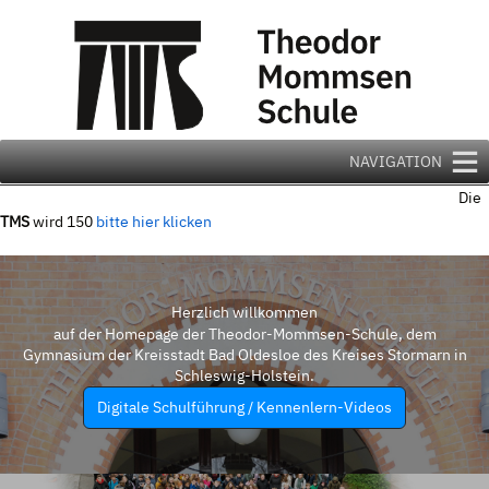
Zum
Inhalt
springen
NAVIGATION
Die
TMS
wird 150
bitte hier klicken
Herzlich willkommen
auf der Homepage der Theodor-Mommsen-Schule, dem
Gymnasium der Kreisstadt Bad Oldesloe des Kreises Stormarn in
Schleswig-Holstein.
Digitale Schulführung / Kennenlern-Videos