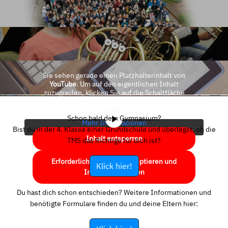
Sie sehen gerade einen Platzhalterinhalt von
YouTube
. Um auf den eigentlichen Inhalt
zuzugreifen, klicken Sie auf die Schaltfläche
unten. Bitte beachten Sie, dass dabei Daten an
Drittanbieter weitergegeben werden.
Schon bald dein Gymnasium?
Mehr Informationen
Bist du in der 4. Klasse einer Grundschule und überlegst, ob die
Inhalt entsperren
TMS das Richtige für dich ist?
Erforderlichen Service akzeptieren und
Klick hier!
Inhalte entsperren
Du hast dich schon entschieden? Weitere Informationen und
benötigte Formulare finden du und deine Eltern hier: