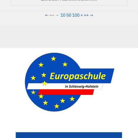
←
−−
−
10
50
100
+
++
→