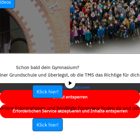
ideos
Sie sehen gerade einen Platzhalterinhalt von
YouTube
. Um auf den
eigentlichen Inhalt zuzugreifen, klicken Sie auf die Schaltfläche unten.
Schon bald dein Gymnasium?
Bitte beachten Sie, dass dabei Daten an Drittanbieter weitergegeben
einer Grundschule und überlegst, ob die TMS das Richtige für dich 
werden.
Mehr Informationen
Klick hier!
Inhalt entsperren
eitere Informationen und benötigte Formulare finden du und dein
Erforderlichen Service akzeptieren und Inhalte entsperren
Klick hier!