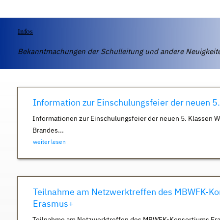
Infos
Bekanntmachungen der Schulleitung und andere Neuigkei
Information zur Einschulungsfeier der neuen 5
Informationen zur Einschulungsfeier der neuen 5. Klassen 
Brandes...
weiter lesen
Teilnahme am Netzwerktreffen des MBWFK-Ko
Erasmus+
Teilnahme am Netzwerktreffen des MBWFK-Konsortiums Er