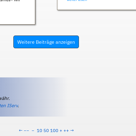
Weitere Beiträge anzeigen
währ.
ten IServ
.
←
−−
−
10
50
100
+
++
→