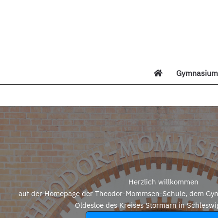
Zum
Inhalt
springen
Gymnasium 
Di
Herzlich willkommen
auf der Homepage der Theodor-Mommsen-Schule, dem Gym
Oldesloe des Kreises Stormarn in Schleswi