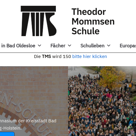
in Bad Oldesloe
Fächer
Schulleben
Europa
e
TMS
wird 150
bitte hier klicken
nasium der Kreisstadt Bad
g-Holstein.