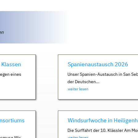
ten
. Klassen
Spanienaustausch 2026
Wegen eines
Unser Spanien-Austausch in San Seb
der Deutschen...
weiter lesen
nsortiums
Windsurfwoche in Heiligen
Die Surffahrt der 10. Klässler Am Mo
asmus+ Wir
weiter lesen