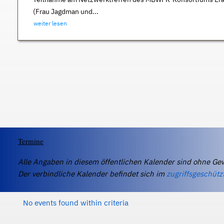
(Frau Jagdman und...
weiter lesen
Termine
Alle Angaben in diesem öffentlichen Kalender sind ohne Ge
Der verbindliche Kalender befindet sich im
zugriffsgeschütz
No events found within criteria