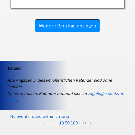
Weitere Beiträge anzeigen
Termine
Alle Angaben in diesem öffentlichen Kalender sind ohne
Gewähr.
Der verbindliche Kalender befindet sich im
zugriffsgeschützten
IServ
.
No events found within criteria
←
−−
−
10
50
100
+
++
→