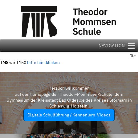
Zum
Inhalt
springen
NAVIGATION
Die
TMS
wird 150
bitte hier klicken
Herzlich willkommen
auf der Homepage der Theodor-Mommsen-Schule, dem
Gymnasium der Kreisstadt Bad Oldesloe des Kreises Stormarn in
Schleswig-Holstein.
Digitale Schulführung / Kennenlern-Videos