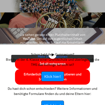
Sie sehen gerade einen Platzhalterinhalt von
YouTube
. Um auf den eigentlichen Inhalt
zuzugreifen, klicken Sie auf die Schaltfläche
unten. Bitte beachten Sie, dass dabei Daten an
Drittanbieter weitergegeben werden.
Schon bald dein Gymnasium?
Mehr Informationen
Bist du in der 4. Klasse einer Grundschule und überlegst, ob die
Inhalt entsperren
TMS das Richtige für dich ist?
Erforderlichen Service akzeptieren und
Klick hier!
Inhalte entsperren
Du hast dich schon entschieden? Weitere Informationen und
benötigte Formulare finden du und deine Eltern hier: