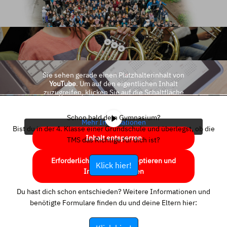
Sie sehen gerade einen Platzhalterinhalt von
YouTube
. Um auf den eigentlichen Inhalt
zuzugreifen, klicken Sie auf die Schaltfläche
unten. Bitte beachten Sie, dass dabei Daten an
Drittanbieter weitergegeben werden.
Schon bald dein Gymnasium?
Mehr Informationen
Bist du in der 4. Klasse einer Grundschule und überlegst, ob die
Inhalt entsperren
TMS das Richtige für dich ist?
Erforderlichen Service akzeptieren und
Klick hier!
Inhalte entsperren
Du hast dich schon entschieden? Weitere Informationen und
benötigte Formulare finden du und deine Eltern hier: