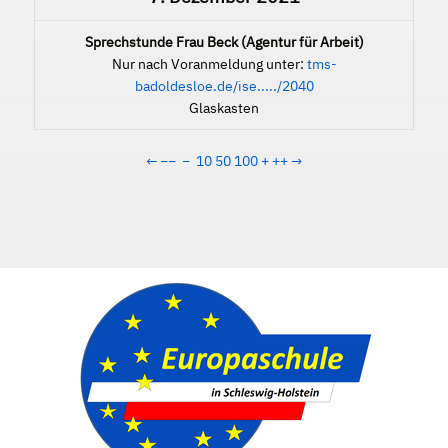
Sprechstunde Frau Beck (Agentur für Arbeit)
Nur nach Voranmeldung unter:
tms-
badoldesloe.de/ise...../2040
Glaskasten
←
−−
−
10
50
100
+
++
→