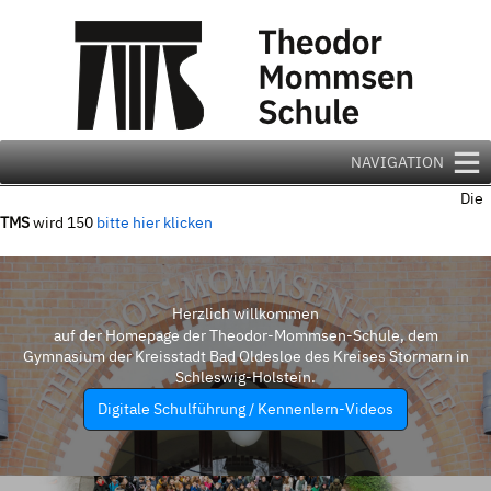
Zum
Inhalt
springen
NAVIGATION
Die
TMS
wird 150
bitte hier klicken
Herzlich willkommen
auf der Homepage der Theodor-Mommsen-Schule, dem
Gymnasium der Kreisstadt Bad Oldesloe des Kreises Stormarn in
Schleswig-Holstein.
Digitale Schulführung / Kennenlern-Videos