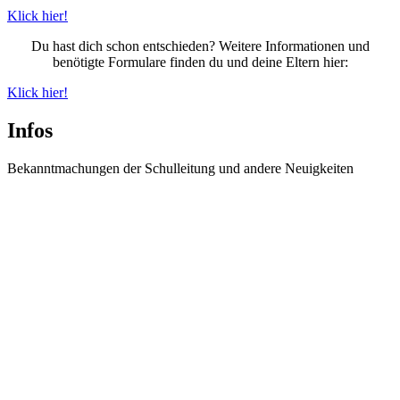
Klick hier!
Du hast dich schon entschieden? Weitere Informationen und
benötigte Formulare finden du und deine Eltern hier:
Klick hier!
Infos
Bekanntmachungen der Schulleitung und andere Neuigkeiten
Information zur Einschulungsfeier der neuen 5.
Klassen
Informationen zur Einschulungsfeier der neuen 5. Klassen Wegen eines
Brandes...
weiter lesen
Spanienaustausch 2026
Unser Spanien-Austausch in San Sebastián Unser Spanienaustausch mit