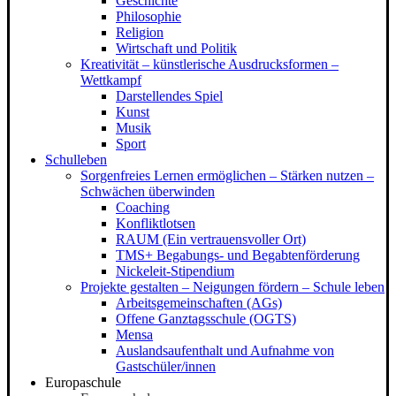
Geschichte
Philosophie
Religion
Wirtschaft und Politik
Kreativität – künstlerische Ausdrucksformen –
Wettkampf
Darstellendes Spiel
Kunst
Musik
Sport
Schulleben
Sorgenfreies Lernen ermöglichen – Stärken nutzen –
Schwächen überwinden
Coaching
Konfliktlotsen
RAUM (Ein vertrauensvoller Ort)
TMS+ Begabungs- und Begabtenförderung
Nickeleit-Stipendium
Projekte gestalten – Neigungen fördern – Schule leben
Arbeitsgemeinschaften (AGs)
Offene Ganztagsschule (OGTS)
Mensa
Auslandsaufenthalt und Aufnahme von
Gastschüler/innen
Europaschule