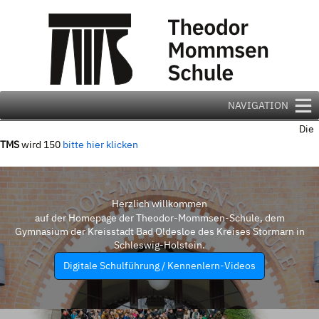
Zum
Inhalt
springen
NAVIGATION
Die
TMS
wird 150
bitte hier klicken
Herzlich willkommen
auf der Homepage der Theodor-Mommsen-Schule, dem
Gymnasium der Kreisstadt Bad Oldesloe des Kreises Stormarn in
Schleswig-Holstein.
Digitale Schulführung / Kennenlern-Videos