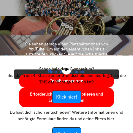
Sie sehen gerade einen Platzhalterinhalt von
YouTube
. Um auf den eigentlichen Inhalt
zuzugreifen, klicken Sie auf die Schaltfläche
unten. Bitte beachten Sie, dass dabei Daten an
Drittanbieter weitergegeben werden.
Schon bald dein Gymnasium?
Mehr Informationen
Bist du in der 4. Klasse einer Grundschule und überlegst, ob die
Inhalt entsperren
TMS das Richtige für dich ist?
Erforderlichen Service akzeptieren und
Klick hier!
Inhalte entsperren
Du hast dich schon entschieden? Weitere Informationen und
benötigte Formulare finden du und deine Eltern hier: