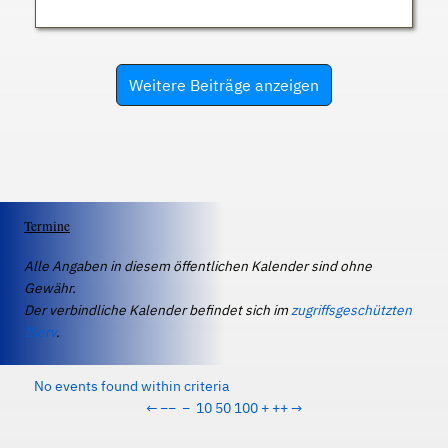
Weitere Beiträge anzeigen
Termine
Alle Angaben in diesem öffentlichen Kalender sind ohne
Gewähr.
Der verbindliche Kalender befindet sich im
zugriffsgeschützten
IServ
.
No events found within criteria
←
−−
−
10
50
100
+
++
→