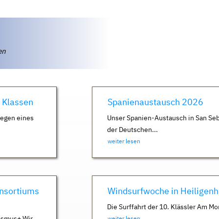
ten
. Klassen
Spanienaustausch 2026
Wegen eines
Unser Spanien-Austausch in San Seb
der Deutschen...
weiter lesen
nsortiums
Windsurfwoche in Heiligen
Die Surffahrt der 10. Klässler Am Mo
asmus+ Wir
weiter lesen