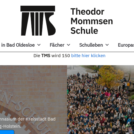
in Bad Oldesloe
Fächer
Schulleben
Europa
e
TMS
wird 150
bitte hier klicken
nasium der Kreisstadt Bad
g-Holstein.