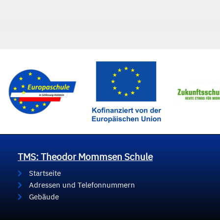
TMS: Theodor Mommsen Schule
Startseite
Adressen und Telefonnummern
Gebäude