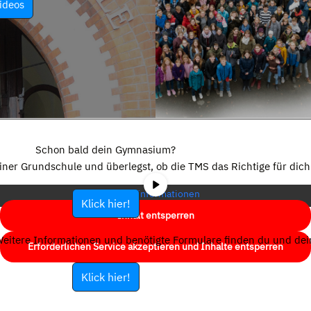
ideos
Sie sehen gerade einen Platzhalterinhalt von
YouTube
. Um auf den
eigentlichen Inhalt zuzugreifen, klicken Sie auf die Schaltfläche unten.
Schon bald dein Gymnasium?
Bitte beachten Sie, dass dabei Daten an Drittanbieter weitergegeben
einer Grundschule und überlegst, ob die TMS das Richtige für dich 
werden.
Mehr Informationen
Klick hier!
Inhalt entsperren
eitere Informationen und benötigte Formulare finden du und dein
Erforderlichen Service akzeptieren und Inhalte entsperren
Klick hier!