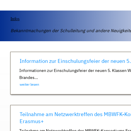
Infos
Bekanntmachungen der Schulleitung und andere Neuigkei
Information zur Einschulungsfeier der neuen 5
Informationen zur Einschulungsfeier der neuen 5. Klassen 
Brandes...
weiter lesen
Teilnahme am Netzwerktreffen des MBWFK-Ko
Erasmus+
Teilnahme am Netzwerktreffen des MBWFK-Konsortiums Er