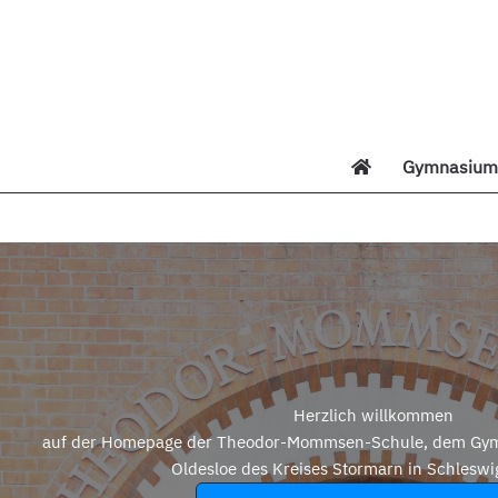
Zum
Inhalt
springen
Gymnasium 
Di
Herzlich willkommen
auf der Homepage der Theodor-Mommsen-Schule, dem Gym
Oldesloe des Kreises Stormarn in Schleswi