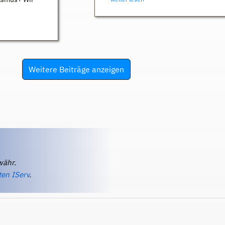
Weitere Beiträge anzeigen
währ.
ten IServ
.