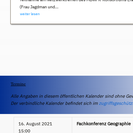
(Frau Jagdman und...
weiter lesen
Termine
Alle Angaben in diesem öffentlichen Kalender sind ohne Ge
Der verbindliche Kalender befindet sich im
zugriffsgeschütz
16. August 2021
Fachkonferenz Geographie
15:00