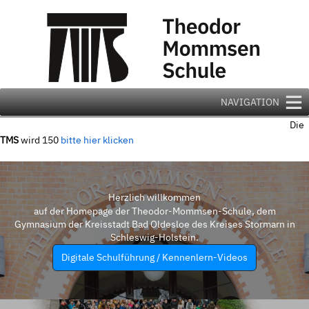
Zum
Inhalt
springen
NAVIGATION
Die
TMS
wird 150
bitte hier klicken
Herzlich willkommen
auf der Homepage der Theodor-Mommsen-Schule, dem
Gymnasium der Kreisstadt Bad Oldesloe des Kreises Stormarn in
Schleswig-Holstein.
Digitale Schulführung / Kennenlern-Videos