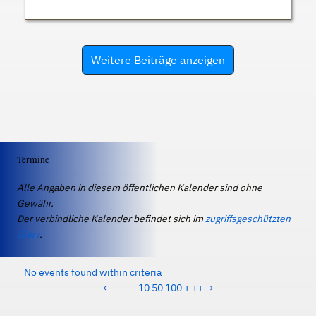
Weitere Beiträge anzeigen
Termine
Alle Angaben in diesem öffentlichen Kalender sind ohne
Gewähr.
Der verbindliche Kalender befindet sich im
zugriffsgeschützten
IServ
.
No events found within criteria
←
−−
−
10
50
100
+
++
→