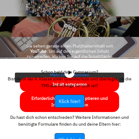
Sie sehen gerade einen Platzhalterinhalt von
YouTube
. Um auf den eigentlichen Inhalt
zuzugreifen, klicken Sie auf die Schaltfläche
unten. Bitte beachten Sie, dass dabei Daten an
Drittanbieter weitergegeben werden.
Schon bald dein Gymnasium?
Mehr Informationen
Bist du in der 4. Klasse einer Grundschule und überlegst, ob die
Inhalt entsperren
TMS das Richtige für dich ist?
Erforderlichen Service akzeptieren und
Klick hier!
Inhalte entsperren
Du hast dich schon entschieden? Weitere Informationen und
benötigte Formulare finden du und deine Eltern hier: